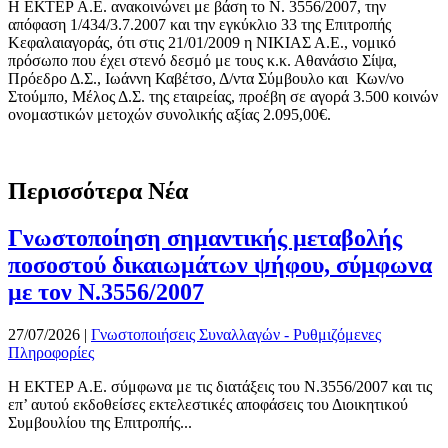
Η ΕΚΤΕΡ Α.Ε. ανακοινώνει με βάση το Ν. 3556/2007, την
απόφαση 1/434/3.7.2007 και την εγκύκλιο 33 της Επιτροπής
Κεφαλαιαγοράς, ότι στις 21/01/2009 η ΝΙΚΙΑΣ Α.Ε., νομικό
πρόσωπο που έχει στενό δεσμό με τους κ.κ. Αθανάσιο Σίψα,
Πρόεδρο Δ.Σ., Ιωάννη Καβέτσο, Δ/ντα Σύμβουλο και Κων/νο
Στούμπο, Μέλος Δ.Σ. της εταιρείας, προέβη σε αγορά 3.500 κοινών
ονομαστικών μετοχών συνολικής αξίας 2.095,00€.
Περισσότερα Νέα
Γνωστοποίηση σημαντικής μεταβολής
ποσοστού δικαιωμάτων ψήφου, σύμφωνα
με τον Ν.3556/2007
27/07/2026
|
Γνωστοποιήσεις Συναλλαγών - Ρυθμιζόμενες
Πληροφορίες
Η ΕΚΤΕΡ Α.Ε. σύμφωνα με τις διατάξεις του Ν.3556/2007 και τις
επ’ αυτού εκδοθείσες εκτελεστικές αποφάσεις του Διοικητικού
Συμβουλίου της Επιτροπής...