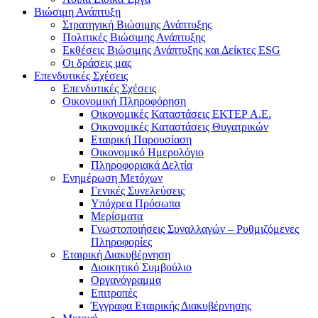
Βιώσιμη Ανάπτυξη
Στρατηγική Βιώσιμης Ανάπτυξης
Πολιτικές Βιώσιμης Ανάπτυξης
Εκθέσεις Βιώσιμης Ανάπτυξης και Δείκτες ESG
Οι δράσεις μας
Επενδυτικές Σχέσεις
Επενδυτικές Σχέσεις
Οικονομική Πληροφόρηση
Οικονομικές Καταστάσεις ΕΚΤΕΡ Α.Ε.
Οικονομικές Καταστάσεις Θυγατρικών
Εταιρική Παρουσίαση
Οικονομικό Ημερολόγιο
Πληροφοριακά Δελτία
Ενημέρωση Μετόχων
Γενικές Συνελεύσεις
Υπόχρεα Πρόσωπα
Μερίσματα
Γνωστοποιήσεις Συναλλαγών – Ρυθμιζόμενες
Πληροφορίες
Εταιρική Διακυβέρνηση
Διοικητικό Συμβούλιο
Οργανόγραμμα
Επιτροπές
Έγγραφα Εταιρικής Διακυβέρνησης