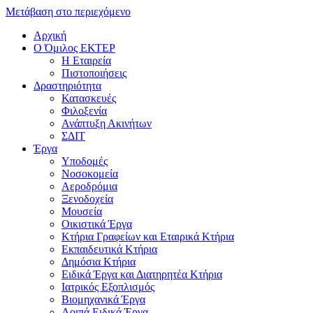
Μετάβαση στο περιεχόμενο
Αρχική
Ο Όμιλος ΕΚΤΕΡ
H Εταιρεία
Πιστοποιήσεις
Δραστηριότητα
Κατασκευές
Φιλοξενία
Ανάπτυξη Ακινήτων
ΣΔΙΤ
Έργα
Υποδομές
Νοσοκομεία
Αεροδρόμια
Ξενοδοχεία
Μουσεία
Οικιστικά Έργα
Κτήρια Γραφείων και Εταιρικά Κτήρια
Εκπαιδευτικά Κτήρια
Δημόσια Κτήρια
Ειδικά Έργα και Διατηρητέα Κτήρια
Ιατρικός Εξοπλισμός
Βιομηχανικά Έργα
Λοιπά Ειδικά Έργα