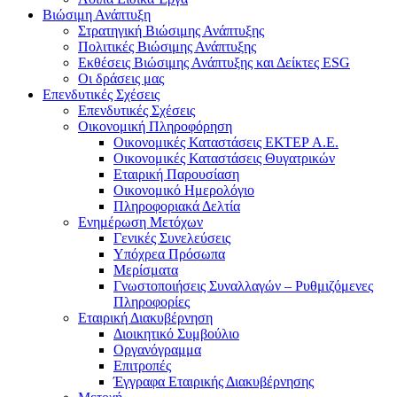
Βιώσιμη Ανάπτυξη
Στρατηγική Βιώσιμης Ανάπτυξης
Πολιτικές Βιώσιμης Ανάπτυξης
Εκθέσεις Βιώσιμης Ανάπτυξης και Δείκτες ESG
Οι δράσεις μας
Επενδυτικές Σχέσεις
Επενδυτικές Σχέσεις
Οικονομική Πληροφόρηση
Οικονομικές Καταστάσεις ΕΚΤΕΡ Α.Ε.
Οικονομικές Καταστάσεις Θυγατρικών
Εταιρική Παρουσίαση
Οικονομικό Ημερολόγιο
Πληροφοριακά Δελτία
Ενημέρωση Μετόχων
Γενικές Συνελεύσεις
Υπόχρεα Πρόσωπα
Μερίσματα
Γνωστοποιήσεις Συναλλαγών – Ρυθμιζόμενες
Πληροφορίες
Εταιρική Διακυβέρνηση
Διοικητικό Συμβούλιο
Οργανόγραμμα
Επιτροπές
Έγγραφα Εταιρικής Διακυβέρνησης