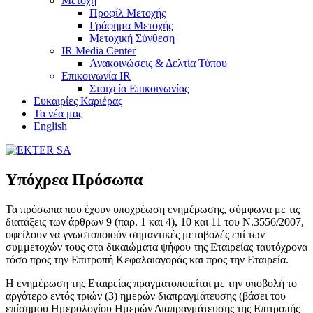
Μετοχή
Προφίλ Μετοχής
Γράφημα Μετοχής
Μετοχική Σύνθεση
IR Media Center
Ανακοινώσεις & Δελτία Τύπου
Επικοινωνία IR
Στοιχεία Επικοινωνίας
Ευκαιρίες Καριέρας
Τα νέα μας
English
Υπόχρεα Πρόσωπα
Τα πρόσωπα που έχουν υποχρέωση ενημέρωσης, σύμφωνα με τις
διατάξεις των άρθρων 9 (παρ. 1 και 4), 10 και 11 του Ν.3556/2007,
οφείλουν να γνωστοποιούν σημαντικές μεταβολές επί των
συμμετοχών τους στα δικαιώματα ψήφου της Εταιρείας ταυτόχρονα
τόσο προς την Επιτροπή Κεφαλαιαγοράς και προς την Εταιρεία.
Η ενημέρωση της Εταιρείας πραγματοποιείται με την υποβολή το
αργότερο εντός τριών (3) ημερών διαπραγμάτευσης (βάσει του
επίσημου Ημερολογίου Ημερών Διαπραγμάτευσης της Επιτροπής