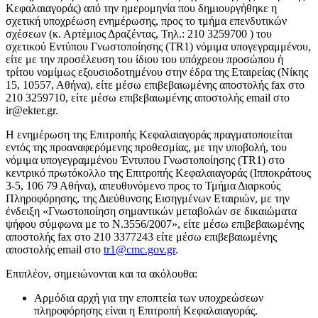
Κεφαλαιαγοράς) από την ημερομηνία που δημιουργήθηκε η
σχετική υποχρέωση ενημέρωσης, προς το τμήμα επενδυτικών
σχέσεων (κ. Αρτέμιος Δραζέντας, Τηλ.: 210 3259700 ) του
σχετικού Εντύπου Γνωστοποίησης (TR1) νόμιμα υπογεγραμμένου,
είτε με την προσέλευση του ίδιου του υπόχρεου προσώπου ή
τρίτου νομίμως εξουσιοδοτημένου στην έδρα της Εταιρείας (Νίκης
15, 10557, Αθήνα), είτε μέσω επιβεβαιωμένης αποστολής fax στο
210 3259710, είτε μέσω επιβεβαιωμένης αποστολής email στο
ir@ekter.gr.
Η ενημέρωση της Επιτροπής Κεφαλαιαγοράς πραγματοποιείται
εντός της προαναφερόμενης προθεσμίας, με την υποβολή, του
νόμιμα υπογεγραμμένου Έντυπου Γνωστοποίησης (TR1) στο
κεντρικό πρωτόκολλο της Επιτροπής Κεφαλαιαγοράς (Ιπποκράτους
3-5, 106 79 Αθήνα), απευθυνόμενο προς το Τμήμα Διαρκούς
Πληροφόρησης, της Διεύθυνσης Εισηγμένων Εταιριών, με την
ένδειξη «Γνωστοποίηση σημαντικών μεταβολών σε δικαιώματα
ψήφου σύμφωνα με το Ν.3556/2007», είτε μέσω επιβεβαιωμένης
αποστολής fax στο 210 3377243 είτε μέσω επιβεβαιωμένης
αποστολής email στο
tr1@cmc.gov.gr
.
Επιπλέον, σημειώνονται και τα ακόλουθα:
Αρμόδια αρχή για την εποπτεία των υποχρεώσεων
πληροφόρησης είναι η Επιτροπή Κεφαλαιαγοράς.