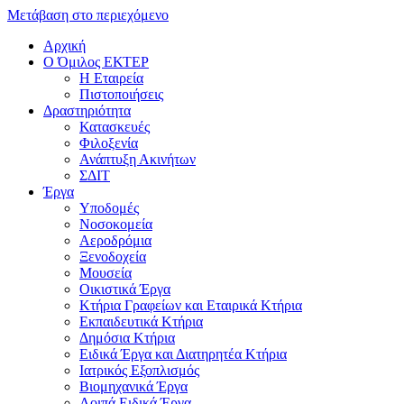
Μετάβαση στο περιεχόμενο
Αρχική
Ο Όμιλος ΕΚΤΕΡ
H Εταιρεία
Πιστοποιήσεις
Δραστηριότητα
Κατασκευές
Φιλοξενία
Ανάπτυξη Ακινήτων
ΣΔΙΤ
Έργα
Υποδομές
Νοσοκομεία
Αεροδρόμια
Ξενοδοχεία
Μουσεία
Οικιστικά Έργα
Κτήρια Γραφείων και Εταιρικά Κτήρια
Εκπαιδευτικά Κτήρια
Δημόσια Κτήρια
Ειδικά Έργα και Διατηρητέα Κτήρια
Ιατρικός Εξοπλισμός
Βιομηχανικά Έργα
Λοιπά Ειδικά Έργα