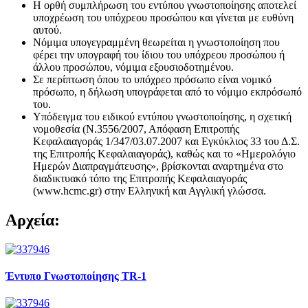
Η ορθή συμπλήρωση του εντύπου γνωστοποίησης αποτελεί
υποχρέωση του υπόχρεου προσώπου και γίνεται με ευθύνη
αυτού.
Νόμιμα υπογεγραμμένη θεωρείται η γνωστοποίηση που
φέρει την υπογραφή του ίδιου του υπόχρεου προσώπου ή
άλλου προσώπου, νόμιμα εξουσιοδοτημένου.
Σε περίπτωση όπου το υπόχρεο πρόσωπο είναι νομικό
πρόσωπο, η δήλωση υπογράφεται από το νόμιμο εκπρόσωπό
του.
Υπόδειγμα του ειδικού εντύπου γνωστοποίησης, η σχετική
νομοθεσία (Ν.3556/2007, Απόφαση Επιτροπής
Κεφαλαιαγοράς 1/347/03.07.2007 και Εγκύκλιος 33 του Δ.Σ.
της Επιτροπής Κεφαλαιαγοράς), καθώς και το «Ημερολόγιο
Ημερών Διαπραγμάτευσης», βρίσκονται αναρτημένα στο
διαδικτυακό τόπο της Επιτροπής Κεφαλαιαγοράς
(www.hcmc.gr) στην Ελληνική και Αγγλική γλώσσα.
Αρχεία:
Έντυπο Γνωστοποίησης TR-1