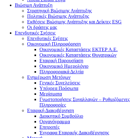
Βιώσιμη Ανάπτυξη
Στρατηγική Βιώσιμης Ανάπτυξης
Πολιτικές Βιώσιμης Ανάπτυξης
Εκθέσεις Βιώσιμης Ανάπτυξης και Δείκτες ESG
Οι δράσεις μας
Επενδυτικές Σχέσεις
Επενδυτικές Σχέσεις
Οικονομική Πληροφόρηση
Οικονομικές Καταστάσεις ΕΚΤΕΡ Α.Ε.
Οικονομικές Καταστάσεις Θυγατρικών
Εταιρική Παρουσίαση
Οικονομικό Ημερολόγιο
Πληροφοριακά Δελτία
Ενημέρωση Μετόχων
Γενικές Συνελεύσεις
Υπόχρεα Πρόσωπα
Μερίσματα
Γνωστοποιήσεις Συναλλαγών – Ρυθμιζόμενες
Πληροφορίες
Εταιρική Διακυβέρνηση
Διοικητικό Συμβούλιο
Οργανόγραμμα
Επιτροπές
Έγγραφα Εταιρικής Διακυβέρνησης