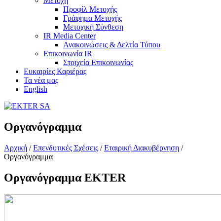
Μετοχή
Προφίλ Μετοχής
Γράφημα Μετοχής
Μετοχική Σύνθεση
IR Media Center
Ανακοινώσεις & Δελτία Τύπου
Επικοινωνία IR
Στοιχεία Επικοινωνίας
Ευκαιρίες Καριέρας
Τα νέα μας
English
Οργανόγραμμα
Αρχική
/
Επενδυτικές Σχέσεις
/
Εταιρική Διακυβέρνηση
/
Οργανόγραμμα
Οργανόγραμμα EKTER