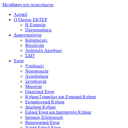
Μετάβαση στο περιεχόμενο
Αρχική
Ο Όμιλος ΕΚΤΕΡ
H Εταιρεία
Πιστοποιήσεις
Δραστηριότητα
Κατασκευές
Φιλοξενία
Ανάπτυξη Ακινήτων
ΣΔΙΤ
Έργα
Υποδομές
Νοσοκομεία
Αεροδρόμια
Ξενοδοχεία
Μουσεία
Οικιστικά Έργα
Κτήρια Γραφείων και Εταιρικά Κτήρια
Εκπαιδευτικά Κτήρια
Δημόσια Κτήρια
Ειδικά Έργα και Διατηρητέα Κτήρια
Ιατρικός Εξοπλισμός
Βιομηχανικά Έργα
Λοιπά Ειδικά Έργα