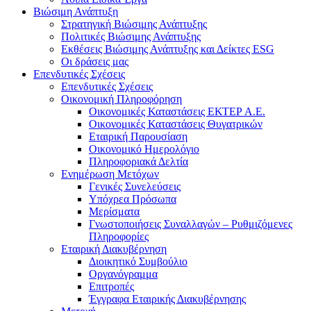
Βιώσιμη Ανάπτυξη
Στρατηγική Βιώσιμης Ανάπτυξης
Πολιτικές Βιώσιμης Ανάπτυξης
Εκθέσεις Βιώσιμης Ανάπτυξης και Δείκτες ESG
Οι δράσεις μας
Επενδυτικές Σχέσεις
Επενδυτικές Σχέσεις
Οικονομική Πληροφόρηση
Οικονομικές Καταστάσεις ΕΚΤΕΡ Α.Ε.
Οικονομικές Καταστάσεις Θυγατρικών
Εταιρική Παρουσίαση
Οικονομικό Ημερολόγιο
Πληροφοριακά Δελτία
Ενημέρωση Μετόχων
Γενικές Συνελεύσεις
Υπόχρεα Πρόσωπα
Μερίσματα
Γνωστοποιήσεις Συναλλαγών – Ρυθμιζόμενες
Πληροφορίες
Εταιρική Διακυβέρνηση
Διοικητικό Συμβούλιο
Οργανόγραμμα
Επιτροπές
Έγγραφα Εταιρικής Διακυβέρνησης