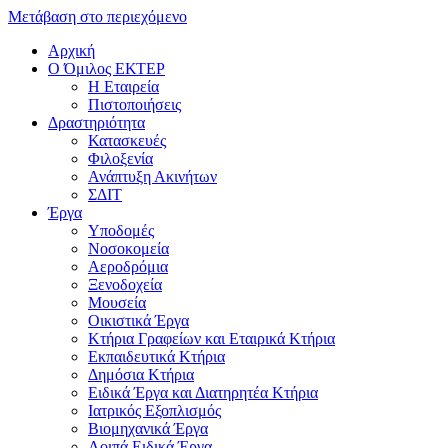
Μετάβαση στο περιεχόμενο
Αρχική
Ο Όμιλος ΕΚΤΕΡ
H Εταιρεία
Πιστοποιήσεις
Δραστηριότητα
Κατασκευές
Φιλοξενία
Ανάπτυξη Ακινήτων
ΣΔΙΤ
Έργα
Υποδομές
Νοσοκομεία
Αεροδρόμια
Ξενοδοχεία
Μουσεία
Οικιστικά Έργα
Κτήρια Γραφείων και Εταιρικά Κτήρια
Εκπαιδευτικά Κτήρια
Δημόσια Κτήρια
Ειδικά Έργα και Διατηρητέα Κτήρια
Ιατρικός Εξοπλισμός
Βιομηχανικά Έργα
Λοιπά Ειδικά Έργα