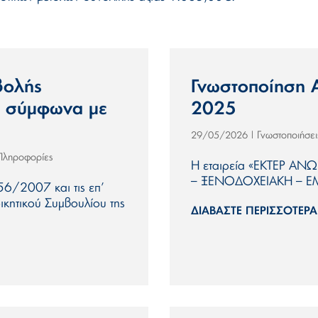
βολής
Γνωστοποίηση 
, σύμφωνα με
2025
Γνωστοποιήσε
29/05/2026
|
 Πληροφορίες
Η εταιρεία «EΚΤΕΡ Α
– ΞΕΝΟΔΟΧΕΙΑΚΗ – ΕΜ
56/2007 και τις επ’
ικητικού Συμβουλίου της
ΔΙΑΒΆΣΤΕ ΠΕΡΙΣΣΌΤΕΡΑ.