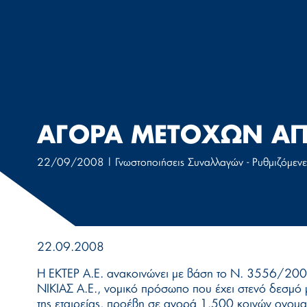
Μετάβαση
στο
περιεχόμενο
ΑΓΟΡΑ ΜΕΤΟΧΩΝ ΑΠ
22/09/2008
|
Γνωστοποιήσεις Συναλλαγών - Ρυθμιζόμεν
22.09.2008
Η ΕΚΤΕΡ Α.Ε. ανακοινώνει με βάση το Ν. 3556/200
ΝΙΚΙΑΣ Α.Ε., νομικό πρόσωπο που έχει στενό δεσμό
της εταιρείας, προέβη σε αγορά 1.500 κοινών ονομ