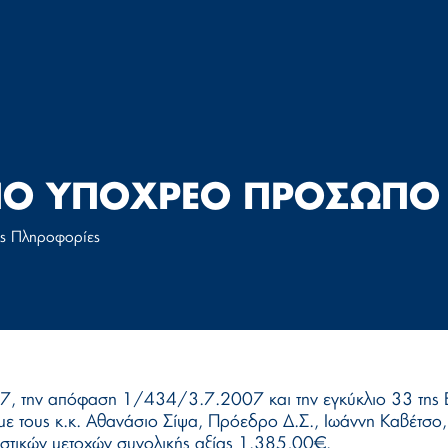
Ο ΥΠΟΧΡΕΟ ΠΡΟΣΩΠΟ 
ες Πληροφορίες
7, την απόφαση 1/434/3.7.2007 και την εγκύκλιο 33 της 
 με τους κ.κ. Αθανάσιο Σίψα, Πρόεδρο Δ.Σ., Ιωάννη Καβέτσ
αστικών μετοχών συνολικής αξίας 1.385,00€.