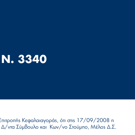
Ν. 3340
Επιτροπής Κεφαλαιαγοράς, ότι στις 17/09/2008 η
ο, Δ/ντα Σύμβουλο και Κων/νο Στούμπο, Μέλος Δ.Σ.