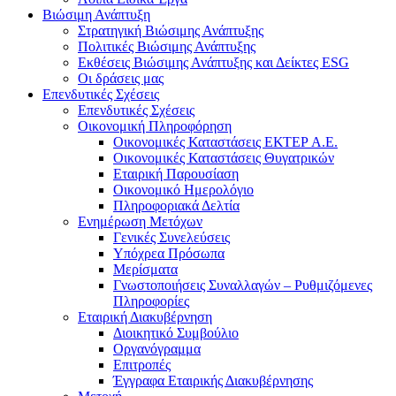
Βιώσιμη Ανάπτυξη
Στρατηγική Βιώσιμης Ανάπτυξης
Πολιτικές Βιώσιμης Ανάπτυξης
Εκθέσεις Βιώσιμης Ανάπτυξης και Δείκτες ESG
Οι δράσεις μας
Επενδυτικές Σχέσεις
Επενδυτικές Σχέσεις
Οικονομική Πληροφόρηση
Οικονομικές Καταστάσεις ΕΚΤΕΡ Α.Ε.
Οικονομικές Καταστάσεις Θυγατρικών
Εταιρική Παρουσίαση
Οικονομικό Ημερολόγιο
Πληροφοριακά Δελτία
Ενημέρωση Μετόχων
Γενικές Συνελεύσεις
Υπόχρεα Πρόσωπα
Μερίσματα
Γνωστοποιήσεις Συναλλαγών – Ρυθμιζόμενες
Πληροφορίες
Εταιρική Διακυβέρνηση
Διοικητικό Συμβούλιο
Οργανόγραμμα
Επιτροπές
Έγγραφα Εταιρικής Διακυβέρνησης