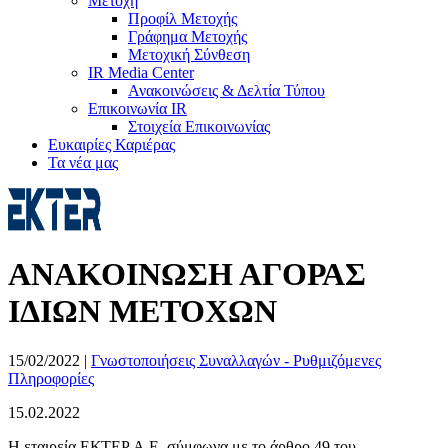
Μετοχή
Προφίλ Μετοχής
Γράφημα Μετοχής
Μετοχική Σύνθεση
IR Media Center
Ανακοινώσεις & Δελτία Τύπου
Επικοινωνία IR
Στοιχεία Επικοινωνίας
Ευκαιρίες Καριέρας
Τα νέα μας
ΑΝΑΚΟΙΝΩΣΗ ΑΓΟΡΑΣ
ΙΔΙΩΝ ΜΕΤΟΧΩΝ
15/02/2022
|
Γνωστοποιήσεις Συναλλαγών - Ρυθμιζόμενες
Πληροφορίες
15.02.2022
Η εταιρεία ΕΚΤΕΡ Α.Ε. σύμφωνα με το άρθρο 49 του