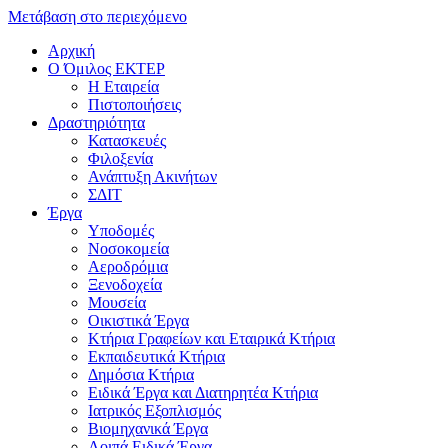
Μετάβαση στο περιεχόμενο
Αρχική
Ο Όμιλος ΕΚΤΕΡ
H Εταιρεία
Πιστοποιήσεις
Δραστηριότητα
Κατασκευές
Φιλοξενία
Ανάπτυξη Ακινήτων
ΣΔΙΤ
Έργα
Υποδομές
Νοσοκομεία
Αεροδρόμια
Ξενοδοχεία
Μουσεία
Οικιστικά Έργα
Κτήρια Γραφείων και Εταιρικά Κτήρια
Εκπαιδευτικά Κτήρια
Δημόσια Κτήρια
Ειδικά Έργα και Διατηρητέα Κτήρια
Ιατρικός Εξοπλισμός
Βιομηχανικά Έργα
Λοιπά Ειδικά Έργα