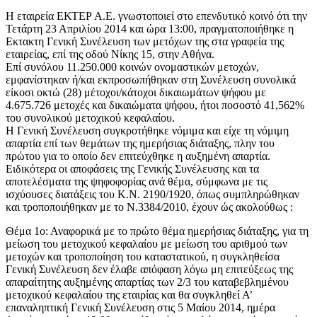
Η εταιρεία ΕΚΤΕΡ Α.Ε. γνωστοποιεί στο επενδυτικό κοινό ότι την
Τετάρτη 23 Απριλίου 2014 και ώρα 13:00, πραγματοποιήθηκε η
Εκτακτη Γενική Συνέλευση των μετόχων της στα γραφεία της
εταιρείας, επί της οδού Νίκης 15, στην Αθήνα.
Επί συνόλου 11.250.000 κοινών ονομαστικών μετοχών,
εμφανίστηκαν ή/και εκπροσωπήθηκαν στη Συνέλευση συνολικά
είκοσι οκτώ (28) μέτοχοι/κάτοχοι δικαιωμάτων ψήφου με
4.675.726 μετοχές και δικαιώματα ψήφου, ήτοι ποσοστό 41,562%
του συνολικού μετοχικού κεφαλαίου.
Η Γενική Συνέλευση συγκροτήθηκε νόμιμα και είχε τη νόμιμη
απαρτία επί των θεμάτων της ημερήσιας διάταξης, πλην του
πρώτου για το οποίο δεν επιτεύχθηκε η αυξημένη απαρτία.
Ειδικότερα οι αποφάσεις της Γενικής Συνέλευσης και τα
αποτελέσματα της ψηφοφορίας ανά θέμα, σύμφωνα με τις
ισχύουσες διατάξεις του Κ.Ν. 2190/1920, όπως συμπληρώθηκαν
και τροποποιήθηκαν με το Ν.3384/2010, έχουν ώς ακολούθως :
Θέμα 1ο: Αναφορικά με το πρώτο θέμα ημερήσιας διάταξης, για τη
μείωση του μετοχικού κεφαλαίου με μείωση του αριθμού των
μετοχών και τροποποίηση του καταστατικού, η συγκληθείσα
Γενική Συνέλευση δεν έλαβε απόφαση λόγω μη επιτεύξεως της
απαραίτητης αυξημένης απαρτίας των 2/3 του καταβεβλημένου
μετοχικού κεφαλαίου της εταιρίας και θα συγκληθεί Α’
επαναληπτική Γενική Συνέλευση στις 5 Μαίου 2014, ημέρα