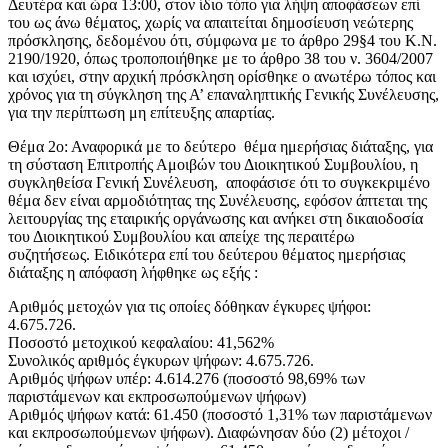
Δευτέρα και ώρα 13:00, στον ίδιο τόπο για λήψη αποφάσεων επί
του ως άνω θέματος, χωρίς να απαιτείται δημοσίευση νεώτερης
πρόσκλησης, δεδομένου ότι, σύμφωνα με το άρθρο 29§4 του Κ.Ν.
2190/1920, όπως τροποποιήθηκε με το άρθρο 38 του ν. 3604/2007
και ισχύει, στην αρχική πρόσκληση ορίσθηκε ο ανωτέρω τόπος και
χρόνος για τη σύγκληση της Α’ επαναληπτικής Γενικής Συνέλευσης,
για την περίπτωση μη επίτευξης απαρτίας.
Θέμα 2ο: Αναφορικά με το δεύτερο θέμα ημερήσιας διάταξης, για
τη σύσταση Επιτροπής Αμοιβών του Διοικητικού Συμβουλίου, η
συγκληθείσα Γενική Συνέλευση, αποφάσισε ότι το συγκεκριμένο
θέμα δεν είναι αρμοδιότητας της Συνέλευσης, εφόσον άπτεται της
λειτουργίας της εταιρικής οργάνωσης και ανήκει στη δικαιοδοσία
του Διοικητικού Συμβουλίου και απείχε της περαιτέρω
συζητήσεως. Ειδικότερα επί του δεύτερου θέματος ημερήσιας
διάταξης η απόφαση λήφθηκε ως εξής :
Αριθμός μετοχών για τις οποίες δόθηκαν έγκυρες ψήφοι:
4.675.726.
Ποσοστό μετοχικού κεφαλαίου: 41,562%
Συνολικός αριθμός έγκυρων ψήφων: 4.675.726.
Αριθμός ψήφων υπέρ: 4.614.276 (ποσοστό 98,69% των
παριστάμενων και εκπροσωπούμενων ψήφων)
Αριθμός ψήφων κατά: 61.450 (ποσοστό 1,31% των παριστάμενων
και εκπροσωπούμενων ψήφων). Διαφώνησαν δύο (2) μέτοχοι /