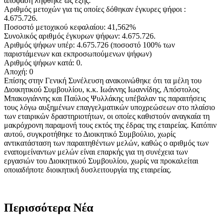
απόφαση λήφθηκε ως εξής:
Αριθμός μετοχών για τις οποίες δόθηκαν έγκυρες ψήφοι :
4.675.726.
Ποσοστό μετοχικού κεφαλαίου: 41,562%
Συνολικός αριθμός έγκυρων ψήφων: 4.675.726.
Αριθμός ψήφων υπέρ: 4.675.726 (ποσοστό 100% των
παριστάμενων και εκπροσωπούμενων ψήφων)
Αριθμός ψήφων κατά: 0.
Αποχή: 0
Επίσης στην Γενική Συνέλευση ανακοινώθηκε ότι τα μέλη του
Διοικητικού Συμβουλίου, κ.κ. Ιωάννης Ιωαννίδης, Απόστολος
Μπακογιάννης και Παύλος Ψυλλάκης υπέβαλαν τις παραιτήσεις
τους λόγω αυξημένων επαγγελματικών υποχρεώσεων στο πλαίσιο
των εταιρικών δραστηριοτήτων, οι οποίες καθιστούν αναγκαία τη
μακρόχρονη παραμονή τους εκτός της έδρας της εταιρείας. Κατόπιν
αυτού, συγκροτήθηκε το Διοικητικό Συμβούλιο, χωρίς
αντικατάσταση των παραιτηθέντων μελών, καθώς ο αριθμός των
εναπομείναντων μελών είναι επαρκής για τη συνέχεια των
εργασιών του Διοικητικού Συμβουλίου, χωρίς να προκαλείται
οποιαδήποτε διοικητική δυσλειτουργία της εταιρείας.
Περισσότερα Νέα