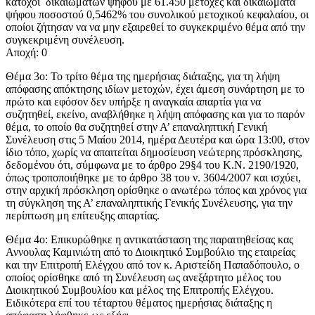
κάτοχοι δικαιωμάτων ψήφου με 61.450 μετοχές και δικαιώματα
ψήφου ποσοστού 0,5462% του συνολικού μετοχικού κεφαλαίου, οι
οποίοι ζήτησαν να να μην εξαιρεθεί το συγκεκριμένο θέμα από την
συγκεκριμένη συνέλευση.
Αποχή: 0
Θέμα 3ο: Το τρίτο θέμα της ημερήσιας διάταξης, για τη λήψη
απόφασης απόκτησης ιδίων μετοχών, έχει άμεση συνάρτηση με το
πρώτο και εφόσον δεν υπήρξε η αναγκαία απαρτία για να
συζητηθεί, εκείνο, αναβλήθηκε η λήψη απόφασης και για το παρόν
θέμα, το οποίο θα συζητηθεί στην Α’ επαναληπτική Γενική
Συνέλευση στις 5 Μαίου 2014, ημέρα Δευτέρα και ώρα 13:00, στον
ίδιο τόπο, χωρίς να απαιτείται δημοσίευση νεώτερης πρόσκλησης,
δεδομένου ότι, σύμφωνα με το άρθρο 29§4 του Κ.Ν. 2190/1920,
όπως τροποποιήθηκε με το άρθρο 38 του ν. 3604/2007 και ισχύει,
στην αρχική πρόσκληση ορίσθηκε ο ανωτέρω τόπος και χρόνος για
τη σύγκληση της Α’ επαναληπτικής Γενικής Συνέλευσης, για την
περίπτωση μη επίτευξης απαρτίας.
Θέμα 4ο: Επικυρώθηκε η αντικατάσταση της παραιτηθείσας κας
Αννουλας Καμινιώτη από το Διοικητικό Συμβούλιο της εταιρείας
και την Επιτροπή Ελέγχου από τον κ. Αριστείδη Παπαδόπουλο, ο
οποίος ορίσθηκε από τη Συνέλευση ως ανεξάρτητο μέλος του
Διοικητικού Συμβουλίου και μέλος της Επιτροπής Ελέγχου.
Ειδικότερα επί του τέταρτου θέματος ημερήσιας διάταξης η