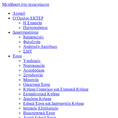
Μετάβαση στο περιεχόμενο
Αρχική
Ο Όμιλος ΕΚΤΕΡ
H Εταιρεία
Πιστοποιήσεις
Δραστηριότητα
Κατασκευές
Φιλοξενία
Ανάπτυξη Ακινήτων
ΣΔΙΤ
Έργα
Υποδομές
Νοσοκομεία
Αεροδρόμια
Ξενοδοχεία
Μουσεία
Οικιστικά Έργα
Κτήρια Γραφείων και Εταιρικά Κτήρια
Εκπαιδευτικά Κτήρια
Δημόσια Κτήρια
Ειδικά Έργα και Διατηρητέα Κτήρια
Ιατρικός Εξοπλισμός
Βιομηχανικά Έργα
Λοιπά Ειδικά Έργα