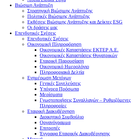
Βιώσιμη Ανάπτυξη
Στρατηγική Βιώσιμης Ανάπτυξης
Πολιτικές Βιώσιμης Ανάπτυξης
Εκθέσεις Βιώσιμης Ανάπτυξης και Δείκτες ESG
Οι δράσεις μας
Επενδυτικές Σχέσεις
Επενδυτικές Σχέσεις
Οικονομική Πληροφόρηση
Οικονομικές Καταστάσεις ΕΚΤΕΡ Α.Ε.
Οικονομικές Καταστάσεις Θυγατρικών
Εταιρική Παρουσίαση
Οικονομικό Ημερολόγιο
Πληροφοριακά Δελτία
Ενημέρωση Μετόχων
Γενικές Συνελεύσεις
Υπόχρεα Πρόσωπα
Μερίσματα
Γνωστοποιήσεις Συναλλαγών – Ρυθμιζόμενες
Πληροφορίες
Εταιρική Διακυβέρνηση
Διοικητικό Συμβούλιο
Οργανόγραμμα
Επιτροπές
Έγγραφα Εταιρικής Διακυβέρνησης