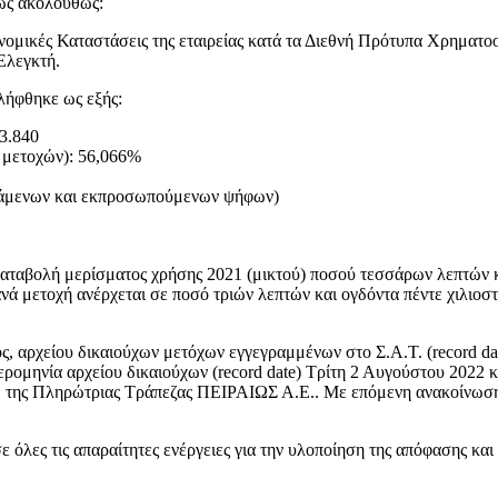
 ως ακολούθως:
κονομικές Καταστάσεις της εταιρείας κατά τα Διεθνή Πρότυπα Χρημα
Ελεγκτή.
λήφθηκε ως εξής:
23.840
 μετοχών): 56,066%
τάμενων και εκπροσωπούμενων ψήφων)
καταβολή μερίσματος χρήσης 2021 (μικτού) ποσού τεσσάρων λεπτών κα
ετοχή ανέρχεται σε ποσό τριών λεπτών και ογδόντα πέντε χιλιοστών 
ς, αρχείου δικαιούχων μετόχων εγγεγραμμένων στο Σ.Α.Τ. (record d
ρομηνία αρχείου δικαιούχων (record date) Τρίτη 2 Αυγούστου 2022
της Πληρώτριας Τράπεζας ΠΕΙΡΑΙΩΣ Α.Ε.. Με επόμενη ανακοίνωση η 
ε όλες τις απαραίτητες ενέργειες για την υλοποίηση της απόφασης κα