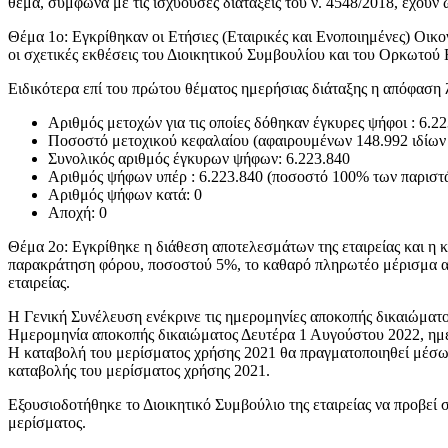
θέμα, σύμφωνα με τις ισχύουσες διατάξεις του ν. 4548/2018, έχουν
Θέμα 1ο: Εγκρίθηκαν οι Ετήσιες (Εταιρικές και Ενοποιημένες) Οι
οι σχετικές εκθέσεις του Διοικητικού Συμβουλίου και του Ορκωτού 
Ειδικότερα επί του πρώτου θέματος ημερήσιας διάταξης η απόφαση 
Αριθμός μετοχών για τις οποίες δόθηκαν έγκυρες ψήφοι : 6.2
Ποσοστό μετοχικού κεφαλαίου (αφαιρουμένων 148.992 ιδίων
Συνολικός αριθμός έγκυρων ψήφων: 6.223.840
Αριθμός ψήφων υπέρ : 6.223.840 (ποσοστό 100% των παρισ
Αριθμός ψήφων κατά: 0
Αποχή: 0
Θέμα 2ο: Εγκρίθηκε η διάθεση αποτελεσμάτων της εταιρείας και η 
παρακράτηση φόρου, ποσοστού 5%, το καθαρό πληρωτέο μέρισμα ανά μ
εταιρείας.
Η Γενική Συνέλευση ενέκρινε τις ημερομηνίες αποκοπής δικαιώματο
Ημερομηνία αποκοπής δικαιώματος Δευτέρα 1 Αυγούστου 2022, ημε
Η καταβολή του μερίσματος χρήσης 2021 θα πραγματοποιηθεί μέσω 
καταβολής του μερίσματος χρήσης 2021.
Εξουσιοδοτήθηκε το Διοικητικό Συμβούλιο της εταιρείας να προβεί σ
μερίσματος.