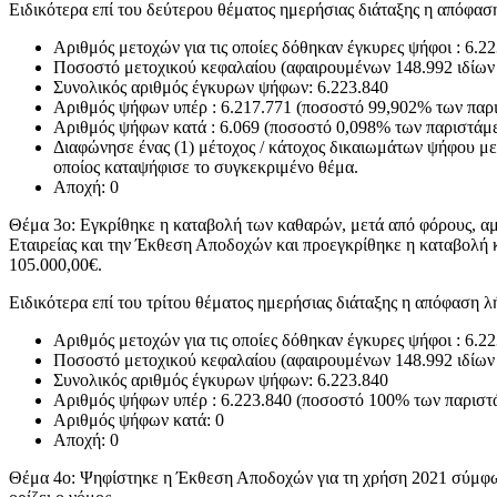
Ειδικότερα επί του δεύτερου θέματος ημερήσιας διάταξης η απόφασ
Αριθμός μετοχών για τις οποίες δόθηκαν έγκυρες ψήφοι : 6.2
Ποσοστό μετοχικού κεφαλαίου (αφαιρουμένων 148.992 ιδίων
Συνολικός αριθμός έγκυρων ψήφων: 6.223.840
Αριθμός ψήφων υπέρ : 6.217.771 (ποσοστό 99,902% των πα
Αριθμός ψήφων κατά : 6.069 (ποσοστό 0,098% των παριστά
Διαφώνησε ένας (1) μέτοχος / κάτοχος δικαιωμάτων ψήφου μ
οποίος καταψήφισε το συγκεκριμένο θέμα.
Αποχή: 0
Θέμα 3ο: Εγκρίθηκε η καταβολή των καθαρών, μετά από φόρους, αμο
Εταιρείας και την Έκθεση Αποδοχών και προεγκρίθηκε η καταβολή
105.000,00€.
Ειδικότερα επί του τρίτου θέματος ημερήσιας διάταξης η απόφαση λ
Αριθμός μετοχών για τις οποίες δόθηκαν έγκυρες ψήφοι : 6.2
Ποσοστό μετοχικού κεφαλαίου (αφαιρουμένων 148.992 ιδίων
Συνολικός αριθμός έγκυρων ψήφων: 6.223.840
Αριθμός ψήφων υπέρ : 6.223.840 (ποσοστό 100% των παρισ
Αριθμός ψήφων κατά: 0
Αποχή: 0
Θέμα 4ο: Ψηφίστηκε η Έκθεση Αποδοχών για τη χρήση 2021 σύμφωνα 