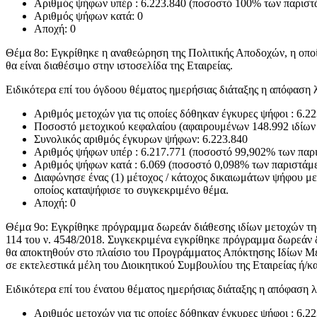
Αριθμός ψήφων υπέρ : 6.223.840 (ποσοστό 100% των παρισ
Αριθμός ψήφων κατά: 0
Αποχή: 0
Θέμα 8ο: Εγκρίθηκε η αναθεώρηση της Πολιτικής Αποδοχών, η οποία
θα είναι διαθέσιμο στην ιστοσελίδα της Εταιρείας.
Ειδικότερα επί του όγδοου θέματος ημερήσιας διάταξης η απόφαση 
Αριθμός μετοχών για τις οποίες δόθηκαν έγκυρες ψήφοι : 6.2
Ποσοστό μετοχικού κεφαλαίου (αφαιρουμένων 148.992 ιδίων
Συνολικός αριθμός έγκυρων ψήφων: 6.223.840
Αριθμός ψήφων υπέρ : 6.217.771 (ποσοστό 99,902% των πα
Αριθμός ψήφων κατά : 6.069 (ποσοστό 0,098% των παριστά
Διαφώνησε ένας (1) μέτοχος / κάτοχος δικαιωμάτων ψήφου μ
οποίος καταψήφισε το συγκεκριμένο θέμα.
Αποχή: 0
Θέμα 9ο: Εγκρίθηκε πρόγραμμα δωρεάν διάθεσης ιδίων μετοχών της 
114 του ν. 4548/2018. Συγκεκριμένα εγκρίθηκε πρόγραμμα δωρεάν δ
θα αποκτηθούν στο πλαίσιο του Προγράμματος Απόκτησης Ιδίων Μετο
σε εκτελεστικά μέλη του Διοικητικού Συμβουλίου της Εταιρείας ή/κ
Ειδικότερα επί του ένατου θέματος ημερήσιας διάταξης η απόφαση 
Αριθμός μετοχών για τις οποίες δόθηκαν έγκυρες ψήφοι : 6.2