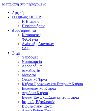
Μετάβαση στο περιεχόμενο
Αρχική
Ο Όμιλος ΕΚΤΕΡ
H Εταιρεία
Πιστοποιήσεις
Δραστηριότητα
Κατασκευές
Φιλοξενία
Ανάπτυξη Ακινήτων
ΣΔΙΤ
Έργα
Υποδομές
Νοσοκομεία
Αεροδρόμια
Ξενοδοχεία
Μουσεία
Οικιστικά Έργα
Κτήρια Γραφείων και Εταιρικά Κτήρια
Εκπαιδευτικά Κτήρια
Δημόσια Κτήρια
Ειδικά Έργα και Διατηρητέα Κτήρια
Ιατρικός Εξοπλισμός
Βιομηχανικά Έργα
Λοιπά Ειδικά Έργα