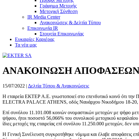
Προφίλ Μετοχής
Γράφημα Μετοχής
Μετοχική Σύνθεση
IR Media Center
Ανακοινώσεις & Δελτία Τύπου
Επικοινωνία IR
Στοιχεία Επικοινωνίας
Ευκαιρίες Καριέρας
Τα νέα μας
ΑΝΑΚΟΙΝΩΣΗ ΑΠΟΦΑΣΕΩΝ Τ
15/07/2022
|
Δελτία Τύπου & Ανακοινώσεις
Η εταιρεία ΕΚΤΕΡ Α.Ε. γνωστοποιεί στο επενδυτικό κοινό ότι την 
ELECTRA PALACE ATHENS, οδός Ναυάρχου Νικοδήμου 18-20, Αθήν
Επί συνόλου 11.101.008 κοινών ονομαστικών μετοχών με ψήφο μετ
ψήφου, ήτοι ποσοστό 56,066% του συνολικού μετοχικού κεφαλαίου (
ίδιες μετοχές της εταιρείας επί συνόλου 11.250.000 μετοχών, δεν υ
Η Γενική Συνέλευση συγκροτήθηκε νόμιμα και έλαβε αποφάσεις επί 