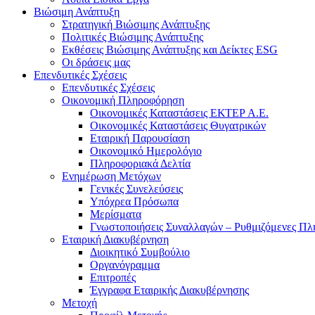
Βιώσιμη Ανάπτυξη
Στρατηγική Βιώσιμης Ανάπτυξης
Πολιτικές Βιώσιμης Ανάπτυξης
Εκθέσεις Βιώσιμης Ανάπτυξης και Δείκτες ESG
Οι δράσεις μας
Επενδυτικές Σχέσεις
Επενδυτικές Σχέσεις
Οικονομική Πληροφόρηση
Οικονομικές Καταστάσεις ΕΚΤΕΡ Α.Ε.
Οικονομικές Καταστάσεις Θυγατρικών
Εταιρική Παρουσίαση
Οικονομικό Ημερολόγιο
Πληροφοριακά Δελτία
Ενημέρωση Μετόχων
Γενικές Συνελεύσεις
Υπόχρεα Πρόσωπα
Μερίσματα
Γνωστοποιήσεις Συναλλαγών – Ρυθμιζόμενες Πλ
Εταιρική Διακυβέρνηση
Διοικητικό Συμβούλιο
Οργανόγραμμα
Επιτροπές
Έγγραφα Εταιρικής Διακυβέρνησης
Μετοχή