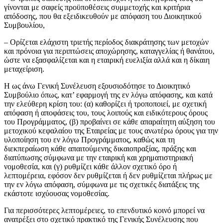
γίνονται με σαφείς προϋποθέσεις συμμετοχής και κριτήρια
απόδοσης, που θα εξειδικευθούν με απόφαση του Διοικητικού
Συμβουλίου,
– Ορίζεται ελάχιστη τριετής περίοδος διακράτησης των μετοχών
και πρόνοια για περιπτώσεις αποχώρησης, καταγγελίας ή θανάτου,
ώστε να εξασφαλίζεται και η εταιρική ευελιξία αλλά και η δίκαιη
μεταχείριση.
Η ως άνω Γενική Συνέλευση εξουσιοδότησε το Διοικητικό
Συμβούλιο όπως, κατ’ εφαρμογή της εν λόγω απόφασης, και κατά
την ελεύθερη κρίση του: (α) καθορίζει ή τροποποιεί, με σχετική
απόφαση ή αποφάσεις του, τους λοιπούς και ειδικότερους όρους
του Προγράμματος, (β) προβαίνει σε κάθε απαραίτητη αύξηση του
μετοχικού κεφαλαίου της Εταιρείας με τους ανωτέρω όρους για την
υλοποίηση του εν λόγω Προγράμματος, καθώς και τη
διεκπεραίωση κάθε απαιτούμενης δικαιοπραξίας, πράξης και
διατύπωσης σύμφωνα με την εταιρική και χρηματιστηριακή
νομοθεσία, και (γ) ρυθμίζει κάθε άλλον σχετικό όρο ή
λεπτομέρεια, εφόσον δεν ρυθμίζεται ή δεν ρυθμίζεται πλήρως με
την εν λόγω απόφαση, σύμφωνα με τις σχετικές διατάξεις της
εκάστοτε ισχύουσας νομοθεσίας.
Για περισσότερες λεπτομέρειες, το επενδυτικό κοινό μπορεί να
ανατρέξει στο σχετικό πρακτικό της Γενικής Συνέλευσης που