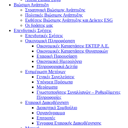
Βιώσιμη Ανάπτυξη
Στρατηγική Βιώσιμης Ανάπτυξης
Πολιτικές Βιώσιμης Ανάπτυξης
Εκθέσεις Βιώσιμης Ανάπτυξης και Δείκτες ESG
Οι δράσεις μας
Επενδυτικές Σχέσεις
Επενδυτικές Σχέσεις
Οικονομική Πληροφόρηση
Οικονομικές Καταστάσεις ΕΚΤΕΡ Α.Ε.
Οικονομικές Καταστάσεις Θυγατρικών
Εταιρική Παρουσίαση
Οικονομικό Ημερολόγιο
Πληροφοριακά Δελτία
Ενημέρωση Μετόχων
Γενικές Συνελεύσεις
Υπόχρεα Πρόσωπα
Μερίσματα
Γνωστοποιήσεις Συναλλαγών – Ρυθμιζόμενες
Πληροφορίες
Εταιρική Διακυβέρνηση
Διοικητικό Συμβούλιο
Οργανόγραμμα
Επιτροπές
Έγγραφα Εταιρικής Διακυβέρνησης