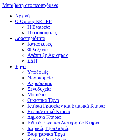
Μετάβαση στο περιεχόμενο
Αρχική
Ο Όμιλος ΕΚΤΕΡ
H Εταιρεία
Πιστοποιήσεις
Δραστηριότητα
Κατασκευές
Φιλοξενία
Ανάπτυξη Ακινήτων
ΣΔΙΤ
Έργα
Υποδομές
Νοσοκομεία
Αεροδρόμια
Ξενοδοχεία
Μουσεία
Οικιστικά Έργα
Κτήρια Γραφείων και Εταιρικά Κτήρια
Εκπαιδευτικά Κτήρια
Δημόσια Κτήρια
Ειδικά Έργα και Διατηρητέα Κτήρια
Ιατρικός Εξοπλισμός
Βιομηχανικά Έργα
Λοιπά Ειδικά Έργα