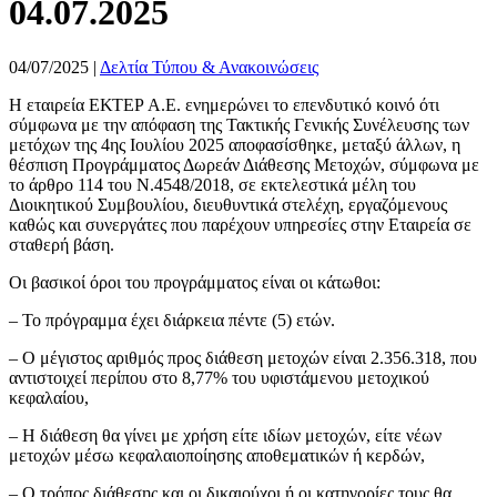
04.07.2025
04/07/2025
|
Δελτία Τύπου & Ανακοινώσεις
Η εταιρεία ΕΚΤΕΡ Α.Ε. ενημερώνει το επενδυτικό κοινό ότι
σύμφωνα με την απόφαση της Τακτικής Γενικής Συνέλευσης των
μετόχων της 4ης Ιουλίου 2025 αποφασίσθηκε, μεταξύ άλλων, η
θέσπιση Προγράμματος Δωρεάν Διάθεσης Μετοχών, σύμφωνα με
το άρθρο 114 του Ν.4548/2018, σε εκτελεστικά μέλη του
Διοικητικού Συμβουλίου, διευθυντικά στελέχη, εργαζόμενους
καθώς και συνεργάτες που παρέχουν υπηρεσίες στην Εταιρεία σε
σταθερή βάση.
Οι βασικοί όροι του προγράμματος είναι οι κάτωθοι:
– Το πρόγραμμα έχει διάρκεια πέντε (5) ετών.
– Ο μέγιστος αριθμός προς διάθεση μετοχών είναι 2.356.318, που
αντιστοιχεί περίπου στο 8,77% του υφιστάμενου μετοχικού
κεφαλαίου,
– Η διάθεση θα γίνει με χρήση είτε ιδίων μετοχών, είτε νέων
μετοχών μέσω κεφαλαιοποίησης αποθεματικών ή κερδών,
– Ο τρόπος διάθεσης και οι δικαιούχοι ή οι κατηγορίες τους θα