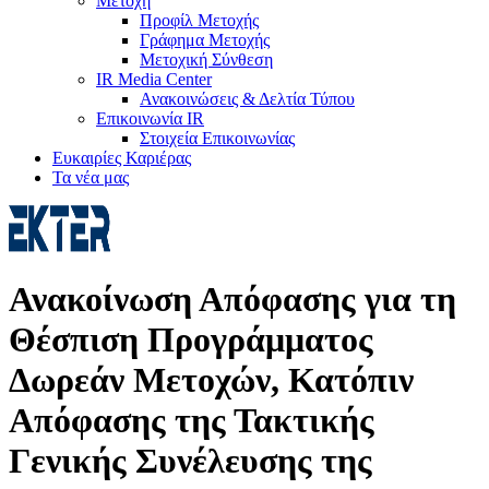
Μετοχή
Προφίλ Μετοχής
Γράφημα Μετοχής
Μετοχική Σύνθεση
IR Media Center
Ανακοινώσεις & Δελτία Τύπου
Επικοινωνία IR
Στοιχεία Επικοινωνίας
Ευκαιρίες Καριέρας
Τα νέα μας
Ανακοίνωση Απόφασης για τη
Θέσπιση Προγράμματος
Δωρεάν Μετοχών, Κατόπιν
Απόφασης της Τακτικής
Γενικής Συνέλευσης της