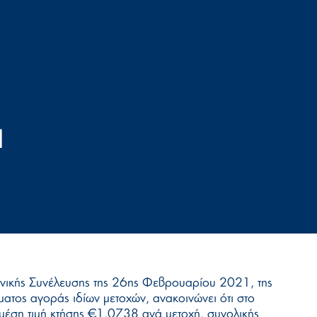
Ν
ενικής Συνέλευσης της 26ης Φεβρουαρίου 2021, της
τος αγοράς ιδίων μετοχών, ανακοινώνει ότι στο
έση τιμή κτήσης €1,0738 ανά μετοχή, συνολικής