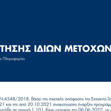
ΤΗΣΗΣ ΙΔΙΩΝ ΜΕΤΟΧΩ
ες Πληροφορίες
 Ν.4548/2018, βάσει της σχετικής απόφασης της Έκτακτης Γ
21 και της από 20.10.2021 ανακοίνωσης έναρξης προγράμμα
ροέβη σε αγορά 1.101 ιδίων μετοχών την 06.06.2022, με μ