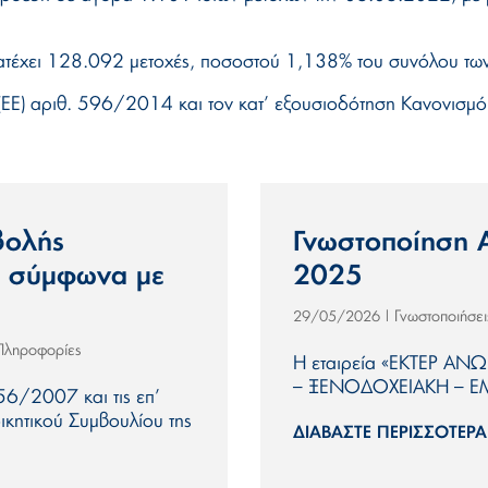
ατέχει 128.092 μετοχές, ποσοστού 1,138% του συνόλου των 
(ΕΕ) αριθ. 596/2014 και τον κατ’ εξουσιοδότηση Κανονισμ
βολής
Γνωστοποίηση 
, σύμφωνα με
2025
Γνωστοποιήσε
29/05/2026
|
 Πληροφορίες
Η εταιρεία «EΚΤΕΡ Α
– ΞΕΝΟΔΟΧΕΙΑΚΗ – ΕΜ
56/2007 και τις επ’
ικητικού Συμβουλίου της
ΔΙΑΒΆΣΤΕ ΠΕΡΙΣΣΌΤΕΡΑ.