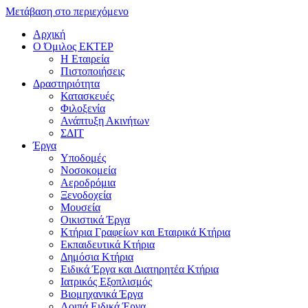
Μετάβαση στο περιεχόμενο
Αρχική
Ο Όμιλος ΕΚΤΕΡ
H Εταιρεία
Πιστοποιήσεις
Δραστηριότητα
Κατασκευές
Φιλοξενία
Ανάπτυξη Ακινήτων
ΣΔΙΤ
Έργα
Υποδομές
Νοσοκομεία
Αεροδρόμια
Ξενοδοχεία
Μουσεία
Οικιστικά Έργα
Κτήρια Γραφείων και Εταιρικά Κτήρια
Εκπαιδευτικά Κτήρια
Δημόσια Κτήρια
Ειδικά Έργα και Διατηρητέα Κτήρια
Ιατρικός Εξοπλισμός
Βιομηχανικά Έργα
Λοιπά Ειδικά Έργα