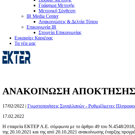
Γράφημα Μετοχής
Μετοχική Σύνθεση
IR Media Center
Ανακοινώσεις & Δελτία Τύπου
Επικοινωνία IR
Στοιχεία Επικοινωνίας
Ευκαιρίες Καριέρας
Τα νέα μας
ΑΝΑΚΟΙΝΩΣΗ ΑΠΟΚΤΗΣΗΣ
17/02/2022
|
Γνωστοποιήσεις Συναλλαγών - Ρυθμιζόμενες Πληροφο
17.02.2022
Η εταιρεία ΕΚΤΕΡ Α.Ε. σύμφωνα με το άρθρο 49 του Ν.4548/2018, 
της 20.10.2021 και της από 20.10.2021 ανακοίνωσης έναρξης προγρ