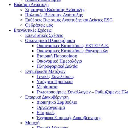
Βιώσιμη Ανάπτυξη
Στρατηγική Βιώσιμης Ανάπτυξης
Πολιτικές Βιώσιμης Ανάπτυξης
Εκθέσεις Βιώσιμης Ανάπτυξης και Δείκτες ESG
Οι δράσεις μας
Επενδυτικές Σχέσεις
Επενδυτικές Σχέσεις
Οικονομική Πληροφόρηση
Οικονομικές Καταστάσεις ΕΚΤΕΡ Α.Ε.
Οικονομικές Καταστάσεις Θυγατρικών
Εταιρική Παρουσίαση
Οικονομικό Ημερολόγιο
Πληροφοριακά Δελτία
Ενημέρωση Μετόχων
Γενικές Συνελεύσεις
Υπόχρεα Πρόσωπα
Μερίσματα
Γνωστοποιήσεις Συναλλαγών – Ρυθμιζόμενες Πλ
Εταιρική Διακυβέρνηση
Διοικητικό Συμβούλιο
Οργανόγραμμα
Επιτροπές
Έγγραφα Εταιρικής Διακυβέρνησης
Μετοχή
Προφίλ Μετοχής