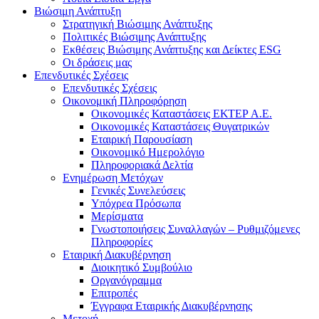
Βιώσιμη Ανάπτυξη
Στρατηγική Βιώσιμης Ανάπτυξης
Πολιτικές Βιώσιμης Ανάπτυξης
Εκθέσεις Βιώσιμης Ανάπτυξης και Δείκτες ESG
Οι δράσεις μας
Επενδυτικές Σχέσεις
Επενδυτικές Σχέσεις
Οικονομική Πληροφόρηση
Οικονομικές Καταστάσεις ΕΚΤΕΡ Α.Ε.
Οικονομικές Καταστάσεις Θυγατρικών
Εταιρική Παρουσίαση
Οικονομικό Ημερολόγιο
Πληροφοριακά Δελτία
Ενημέρωση Μετόχων
Γενικές Συνελεύσεις
Υπόχρεα Πρόσωπα
Μερίσματα
Γνωστοποιήσεις Συναλλαγών – Ρυθμιζόμενες
Πληροφορίες
Εταιρική Διακυβέρνηση
Διοικητικό Συμβούλιο
Οργανόγραμμα
Επιτροπές
Έγγραφα Εταιρικής Διακυβέρνησης
Μετοχή