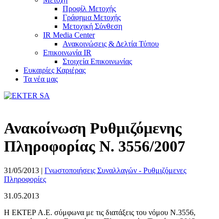
Προφίλ Μετοχής
Γράφημα Μετοχής
Μετοχική Σύνθεση
IR Media Center
Ανακοινώσεις & Δελτία Τύπου
Επικοινωνία IR
Στοιχεία Επικοινωνίας
Ευκαιρίες Καριέρας
Τα νέα μας
Ανακοίνωση Ρυθμιζόμενης
Πληροφορίας Ν. 3556/2007
31/05/2013
|
Γνωστοποιήσεις Συναλλαγών - Ρυθμιζόμενες
Πληροφορίες
31.05.2013
Η EΚΤΕΡ Α.Ε. σύμφωνα με τις διατάξεις του νόμου Ν.3556,