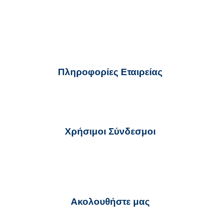
Πληροφορίες Εταιρείας
ekter@ekter.gr
210 32 59 700
Χρήσιμοι Σύνδεσμοι
Όροι Χρήσης
Πολιτική για τα Cookies
Προστασία Προσωπικών Δεδομένων
Υποβολή Αναφοράς – Whistleblowing
Ακολουθήστε μας