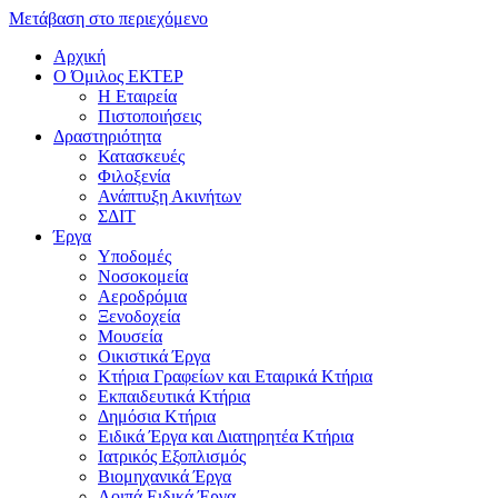
Μετάβαση στο περιεχόμενο
Αρχική
Ο Όμιλος ΕΚΤΕΡ
H Εταιρεία
Πιστοποιήσεις
Δραστηριότητα
Κατασκευές
Φιλοξενία
Ανάπτυξη Ακινήτων
ΣΔΙΤ
Έργα
Υποδομές
Νοσοκομεία
Αεροδρόμια
Ξενοδοχεία
Μουσεία
Οικιστικά Έργα
Κτήρια Γραφείων και Εταιρικά Κτήρια
Εκπαιδευτικά Κτήρια
Δημόσια Κτήρια
Ειδικά Έργα και Διατηρητέα Κτήρια
Ιατρικός Εξοπλισμός
Βιομηχανικά Έργα
Λοιπά Ειδικά Έργα