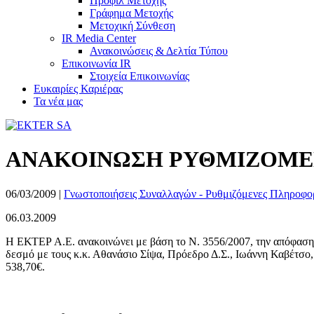
Προφίλ Μετοχής
Γράφημα Μετοχής
Μετοχική Σύνθεση
IR Media Center
Ανακοινώσεις & Δελτία Τύπου
Επικοινωνία IR
Στοιχεία Επικοινωνίας
Ευκαιρίες Καριέρας
Τα νέα μας
ΑΝΑΚΟΙΝΩΣΗ ΡΥΘΜΙΖΟΜΕΝΗ
06/03/2009
|
Γνωστοποιήσεις Συναλλαγών - Ρυθμιζόμενες Πληροφο
06.03.2009
Η ΕΚΤΕΡ Α.Ε. ανακοινώνει με βάση το Ν. 3556/2007, την απόφαση 1
δεσμό με τους κ.κ. Αθανάσιο Σίψα, Πρόεδρο Δ.Σ., Ιωάννη Καβέτσο,
538,70€.