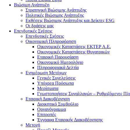
Βιώσιμη Ανάπτυξη
Στρατηγική Βιώσιμης Ανάπτυξης
Πολιτικές Βιώσιμης Ανάπτυξης
Εκθέσεις Βιώσιμης Ανάπτυξης και Δείκτες ESG
Οι δράσεις μας
Επενδυτικές Σχέσεις
Επενδυτικές Σχέσεις
Οικονομική Πληροφόρηση
Οικονομικές Καταστάσεις ΕΚΤΕΡ Α.Ε.
Οικονομικές Καταστάσεις Θυγατρικών
Εταιρική Παρουσίαση
Οικονομικό Ημερολόγιο
Πληροφοριακά Δελτία
Ενημέρωση Μετόχων
Γενικές Συνελεύσεις
Υπόχρεα Πρόσωπα
Μερίσματα
Γνωστοποιήσεις Συναλλαγών – Ρυθμιζόμενες Πλ
Εταιρική Διακυβέρνηση
Διοικητικό Συμβούλιο
Οργανόγραμμα
Επιτροπές
Έγγραφα Εταιρικής Διακυβέρνησης
Μετοχή