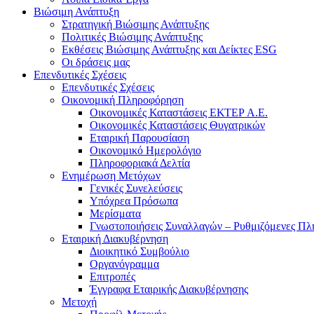
Βιώσιμη Ανάπτυξη
Στρατηγική Βιώσιμης Ανάπτυξης
Πολιτικές Βιώσιμης Ανάπτυξης
Εκθέσεις Βιώσιμης Ανάπτυξης και Δείκτες ESG
Οι δράσεις μας
Επενδυτικές Σχέσεις
Επενδυτικές Σχέσεις
Οικονομική Πληροφόρηση
Οικονομικές Καταστάσεις ΕΚΤΕΡ Α.Ε.
Οικονομικές Καταστάσεις Θυγατρικών
Εταιρική Παρουσίαση
Οικονομικό Ημερολόγιο
Πληροφοριακά Δελτία
Ενημέρωση Μετόχων
Γενικές Συνελεύσεις
Υπόχρεα Πρόσωπα
Μερίσματα
Γνωστοποιήσεις Συναλλαγών – Ρυθμιζόμενες Πλ
Εταιρική Διακυβέρνηση
Διοικητικό Συμβούλιο
Οργανόγραμμα
Επιτροπές
Έγγραφα Εταιρικής Διακυβέρνησης
Μετοχή