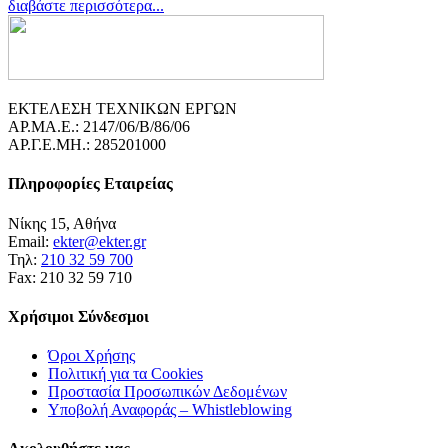
διαβάστε περισσότερα...
ΕΚΤΕΛΕΣΗ ΤΕΧΝΙΚΩΝ ΕΡΓΩΝ
ΑΡ.ΜΑ.Ε.: 2147/06/B/86/06
ΑΡ.Γ.Ε.ΜΗ.: 285201000
Πληροφορίες Εταιρείας
Νίκης 15, Αθήνα
Email:
ekter@ekter.gr
Τηλ:
210 32 59 700
Fax: 210 32 59 710
Χρήσιμοι Σύνδεσμοι
Όροι Χρήσης
Πολιτική για τα Cookies
Προστασία Προσωπικών Δεδομένων
Υποβολή Αναφοράς – Whistleblowing