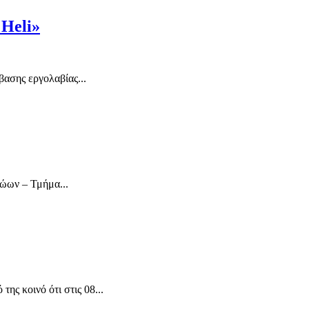
 Heli»
ασης εργολαβίας...
ρώων – Τμήμα...
ς κοινό ότι στις 08...