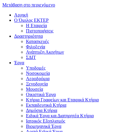
Μετάβαση στο περιεχόμενο
Αρχική
Ο Όμιλος ΕΚΤΕΡ
H Εταιρεία
Πιστοποιήσεις
Δραστηριότητα
Κατασκευές
Φιλοξενία
Ανάπτυξη Ακινήτων
ΣΔΙΤ
Έργα
Υποδομές
Νοσοκομεία
Αεροδρόμια
Ξενοδοχεία
Μουσεία
Οικιστικά Έργα
Κτήρια Γραφείων και Εταιρικά Κτήρια
Εκπαιδευτικά Κτήρια
Δημόσια Κτήρια
Ειδικά Έργα και Διατηρητέα Κτήρια
Ιατρικός Εξοπλισμός
Βιομηχανικά Έργα
Λοιπά Ειδικά Έργα