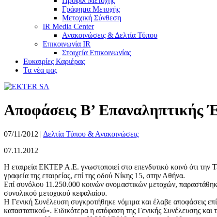
Προφίλ Μετοχής
Γράφημα Μετοχής
Μετοχική Σύνθεση
IR Media Center
Ανακοινώσεις & Δελτία Τύπου
Επικοινωνία IR
Στοιχεία Επικοινωνίας
Ευκαιρίες Καριέρας
Τα νέα μας
Αποφάσεις Β’ Επαναληπτικής Έ
07/11/2012
|
Δελτία Τύπου & Ανακοινώσεις
07.11.2012
Η εταιρεία ΕΚΤΕΡ Α.Ε. γνωστοποιεί στο επενδυτικό κοινό ότι την
γραφεία της εταιρείας, επί της οδού Νίκης 15, στην Αθήνα.
Επί συνόλου 11.250.000 κοινών ονομαστικών μετοχών, παραστάθηκα
συνολικού μετοχικού κεφαλαίου.
Η Γενική Συνέλευση συγκροτήθηκε νόμιμα και έλαβε αποφάσεις επί 
καταστατικού». Ειδικότερα η απόφαση της Γενικής Συνέλευσης και 