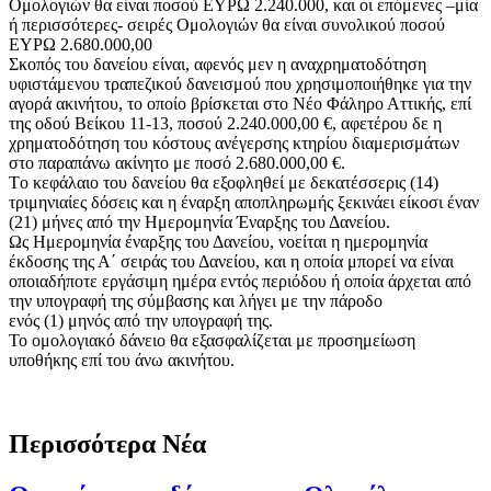
Ομολογιών θα είναι ποσού ΕΥΡΩ 2.240.000, και οι επόμενες –μία
ή περισσότερες- σειρές Ομολογιών θα είναι συνολικού ποσού
ΕΥΡΩ 2.680.000,00
Σκοπός του δανείου είναι, αφενός μεν η αναχρηματοδότηση
υφιστάμενου τραπεζικού δανεισμού που χρησιμοποιήθηκε για την
αγορά ακινήτου, το οποίο βρίσκεται στο Νέο Φάληρο Αττικής, επί
της οδού Βείκου 11-13, ποσού 2.240.000,00 €, αφετέρου δε η
χρηματοδότηση του κόστους ανέγερσης κτηρίου διαμερισμάτων
στο παραπάνω ακίνητο με ποσό 2.680.000,00 €.
Tο κεφάλαιο του δανείου θα εξοφληθεί με δεκατέσσερις (14)
τριμηνιαίες δόσεις και η έναρξη αποπληρωμής ξεκινάει είκοσι έναν
(21) μήνες από την Ημερομηνία Έναρξης του Δανείου.
Ως Ημερομηνία έναρξης του Δανείου, νοείται η ημερομηνία
έκδοσης της Α΄ σειράς του Δανείου, και η οποία μπορεί να είναι
οποιαδήποτε εργάσιμη ημέρα εντός περιόδου ή οποία άρχεται από
την υπογραφή της σύμβασης και λήγει με την πάροδο
ενός (1) μηνός από την υπογραφή της.
Το ομολογιακό δάνειο θα εξασφαλίζεται με προσημείωση
υποθήκης επί του άνω ακινήτου.
Περισσότερα Νέα