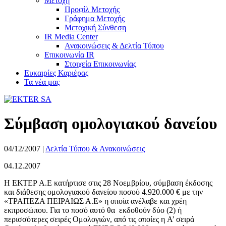
Μετοχή
Προφίλ Μετοχής
Γράφημα Μετοχής
Μετοχική Σύνθεση
IR Media Center
Ανακοινώσεις & Δελτία Τύπου
Επικοινωνία IR
Στοιχεία Επικοινωνίας
Ευκαιρίες Καριέρας
Τα νέα μας
Σύμβαση ομολογιακού δανείου
04/12/2007
|
Δελτία Τύπου & Ανακοινώσεις
04.12.2007
Η ΕΚΤΕΡ Α.Ε κατήρτισε στις 28 Νοεμβρίου, σύμβαση έκδοσης
και διάθεσης ομολογιακού δανείου ποσού 4.920.000 € με την
«ΤΡΑΠΕΖΑ ΠΕΙΡΑΙΩΣ Α.Ε» η οποία ανέλαβε και χρέη
εκπροσώπου. Για το ποσό αυτό θα εκδοθούν δύο (2) ή
περισσότερες σειρές Ομολογιών, από τις οποίες η Α’ σειρά