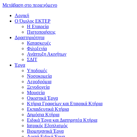
Μετάβαση στο περιεχόμενο
Αρχική
Ο Όμιλος ΕΚΤΕΡ
H Εταιρεία
Πιστοποιήσεις
Δραστηριότητα
Κατασκευές
Φιλοξενία
Ανάπτυξη Ακινήτων
ΣΔΙΤ
Έργα
Υποδομές
Νοσοκομεία
Αεροδρόμια
Ξενοδοχεία
Μουσεία
Οικιστικά Έργα
Κτήρια Γραφείων και Εταιρικά Κτήρια
Εκπαιδευτικά Κτήρια
Δημόσια Κτήρια
Ειδικά Έργα και Διατηρητέα Κτήρια
Ιατρικός Εξοπλισμός
Βιομηχανικά Έργα
Λοιπά Ειδικά Έργα