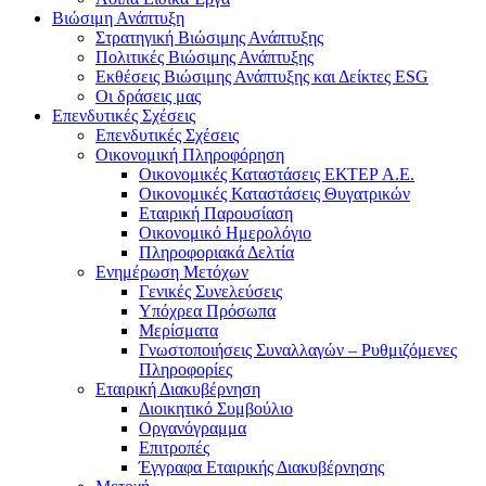
Βιώσιμη Ανάπτυξη
Στρατηγική Βιώσιμης Ανάπτυξης
Πολιτικές Βιώσιμης Ανάπτυξης
Εκθέσεις Βιώσιμης Ανάπτυξης και Δείκτες ESG
Οι δράσεις μας
Επενδυτικές Σχέσεις
Επενδυτικές Σχέσεις
Οικονομική Πληροφόρηση
Οικονομικές Καταστάσεις ΕΚΤΕΡ Α.Ε.
Οικονομικές Καταστάσεις Θυγατρικών
Εταιρική Παρουσίαση
Οικονομικό Ημερολόγιο
Πληροφοριακά Δελτία
Ενημέρωση Μετόχων
Γενικές Συνελεύσεις
Υπόχρεα Πρόσωπα
Μερίσματα
Γνωστοποιήσεις Συναλλαγών – Ρυθμιζόμενες
Πληροφορίες
Εταιρική Διακυβέρνηση
Διοικητικό Συμβούλιο
Οργανόγραμμα
Επιτροπές
Έγγραφα Εταιρικής Διακυβέρνησης