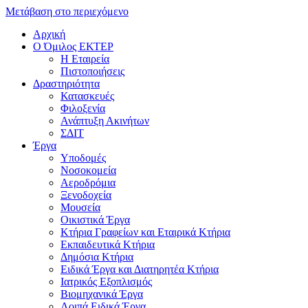
Μετάβαση στο περιεχόμενο
Αρχική
Ο Όμιλος ΕΚΤΕΡ
H Εταιρεία
Πιστοποιήσεις
Δραστηριότητα
Κατασκευές
Φιλοξενία
Ανάπτυξη Ακινήτων
ΣΔΙΤ
Έργα
Υποδομές
Νοσοκομεία
Αεροδρόμια
Ξενοδοχεία
Μουσεία
Οικιστικά Έργα
Κτήρια Γραφείων και Εταιρικά Κτήρια
Εκπαιδευτικά Κτήρια
Δημόσια Κτήρια
Ειδικά Έργα και Διατηρητέα Κτήρια
Ιατρικός Εξοπλισμός
Βιομηχανικά Έργα
Λοιπά Ειδικά Έργα