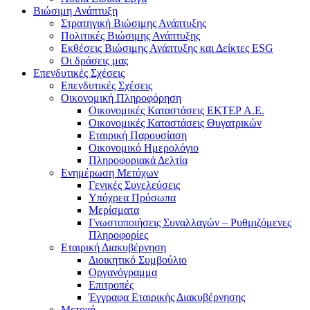
Βιώσιμη Ανάπτυξη
Στρατηγική Βιώσιμης Ανάπτυξης
Πολιτικές Βιώσιμης Ανάπτυξης
Εκθέσεις Βιώσιμης Ανάπτυξης και Δείκτες ESG
Οι δράσεις μας
Επενδυτικές Σχέσεις
Επενδυτικές Σχέσεις
Οικονομική Πληροφόρηση
Οικονομικές Καταστάσεις ΕΚΤΕΡ Α.Ε.
Οικονομικές Καταστάσεις Θυγατρικών
Εταιρική Παρουσίαση
Οικονομικό Ημερολόγιο
Πληροφοριακά Δελτία
Ενημέρωση Μετόχων
Γενικές Συνελεύσεις
Υπόχρεα Πρόσωπα
Μερίσματα
Γνωστοποιήσεις Συναλλαγών – Ρυθμιζόμενες
Πληροφορίες
Εταιρική Διακυβέρνηση
Διοικητικό Συμβούλιο
Οργανόγραμμα
Επιτροπές
Έγγραφα Εταιρικής Διακυβέρνησης
Μετοχή