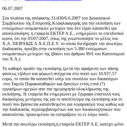
06.07.2007
Στα πλαίσια της απόφασης 31/430/6.6.2007 του Διοικητικού
Συμβουλίου της Επιτροπής Κεφαλαιαγοράς για την εκποίηση των
ενσώματων ονομαστικών μετοχών που δεν είχαν κατατεθεί για
αποϋλοποίηση, η εταιρεία ΕΚΤΕΡ Α.Ε., ενημερώνει το επενδυτικό
κοινό, ότι την 05/07/2007, όπως της γνωστοποίησε το μέλος του
Χ.Α. ΠΕΙΡΑΙΩΣ Α.Χ.Ε.Π.Ε.Υ. το οποίο διενήργησε την ανωτέρω
διαδικασία, προέβη στην εκποίηση των 5.380 ενσώματων
ονομαστικών μετοχών της (βάσει του άρθρου 99Α του Κανονισμού
του Χ.Α.).
Το καθαρό προϊόν της εκποίησης (μετά την αφαίρεση των πάσης
φύσεως εξόδων και φόρων) ανέρχεται στο ποσό των 10.937,57
ευρώ, το οποίο θα κατατεθεί υπέρ του συνόλου των δικαιούχων
στο Ταμείο Παρακαταθηκών και Δανείων εντός επτά (7)
εργασίμων ημερών απο την ημερομηνία ολοκλήρωσης της
εκποίησης. Η εταιρεία θα ενημερώσει με έγγραφη επιστολή τους
δικαιούχους μετόχους της για το αποτέλεσμα της εκποίησης και το
ποσό που βρίσκεται κατατεθειμένο για λογαριασμό τους καθώς και
την διαδικασία, περιλαμβανομένων και των δικαιολογητικών που
απαιτούνται, προκειμένου να εισπράξουν το εν λόγω ποσό.
Μετά την ανωτέρω εκποίηση,η εταιρεία ΕΚΤΕΡ Α.Ε. κατέχει μόνο