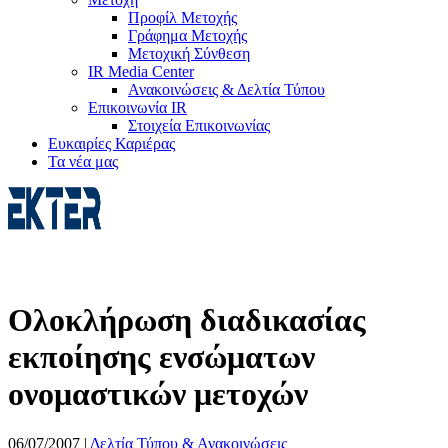
Προφίλ Μετοχής
Γράφημα Μετοχής
Μετοχική Σύνθεση
IR Media Center
Ανακοινώσεις & Δελτία Τύπου
Επικοινωνία IR
Στοιχεία Επικοινωνίας
Ευκαιρίες Καριέρας
Τα νέα μας
Ολοκλήρωση διαδικασίας
εκποίησης ενσώματων
ονομαστικών μετοχών
06/07/2007
|
Δελτία Τύπου & Ανακοινώσεις