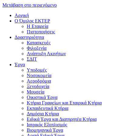
Μετάβαση στο περιεχόμενο
Αρχική
Ο Όμιλος ΕΚΤΕΡ
H Εταιρεία
Πιστοποιήσεις
Δραστηριότητα
Κατασκευές
Φιλοξενία
Ανάπτυξη Ακινήτων
ΣΔΙΤ
Έργα
Υποδομές
Νοσοκομεία
Αεροδρόμια
Ξενοδοχεία
Μουσεία
Οικιστικά Έργα
Κτήρια Γραφείων και Εταιρικά Κτήρια
Εκπαιδευτικά Κτήρια
Δημόσια Κτήρια
Ειδικά Έργα και Διατηρητέα Κτήρια
Ιατρικός Εξοπλισμός
Βιομηχανικά Έργα
Λοιπά Ειδικά Έργα