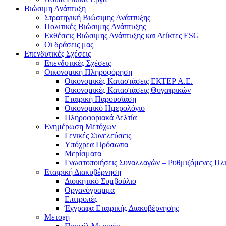
Βιώσιμη Ανάπτυξη
Στρατηγική Βιώσιμης Ανάπτυξης
Πολιτικές Βιώσιμης Ανάπτυξης
Εκθέσεις Βιώσιμης Ανάπτυξης και Δείκτες ESG
Οι δράσεις μας
Επενδυτικές Σχέσεις
Επενδυτικές Σχέσεις
Οικονομική Πληροφόρηση
Οικονομικές Καταστάσεις ΕΚΤΕΡ Α.Ε.
Οικονομικές Καταστάσεις Θυγατρικών
Εταιρική Παρουσίαση
Οικονομικό Ημερολόγιο
Πληροφοριακά Δελτία
Ενημέρωση Μετόχων
Γενικές Συνελεύσεις
Υπόχρεα Πρόσωπα
Μερίσματα
Γνωστοποιήσεις Συναλλαγών – Ρυθμιζόμενες Πλ
Εταιρική Διακυβέρνηση
Διοικητικό Συμβούλιο
Οργανόγραμμα
Επιτροπές
Έγγραφα Εταιρικής Διακυβέρνησης
Μετοχή