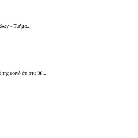
ρώων – Τμήμα...
ς κοινό ότι στις 08...