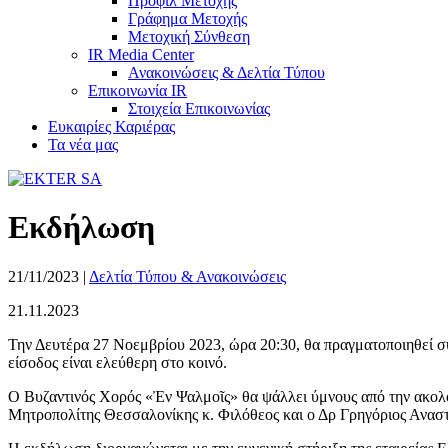
Προφίλ Μετοχής
Γράφημα Μετοχής
Μετοχική Σύνθεση
IR Media Center
Ανακοινώσεις & Δελτία Τύπου
Επικοινωνία IR
Στοιχεία Επικοινωνίας
Ευκαιρίες Καριέρας
Τα νέα μας
Εκδήλωση
21/11/2023
|
Δελτία Τύπου & Ανακοινώσεις
21.11.2023
Την Δευτέρα 27 Νοεμβρίου 2023, ώρα 20:30, θα πραγματοποιηθεί
είσοδος είναι ελεύθερη στο κοινό.
Ο Βυζαντινός Χορός «Ἐν Ψαλμοῖς» θα ψάλλει ύμνους από την ακολ
Μητροπολίτης Θεσσαλονίκης κ. Φιλόθεος και ο Δρ Γρηγόριος Αναστ