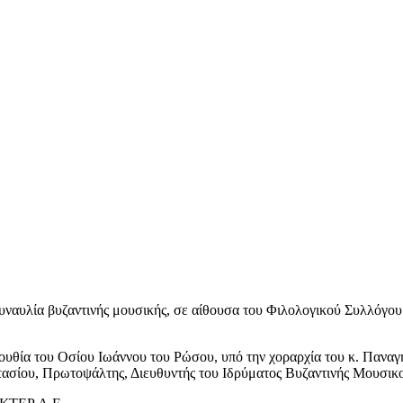
 συναυλία βυζαντινής μουσικής, σε αίθουσα του Φιλολογικού Συλλό
ουθία του Οσίου Ιωάννου του Ρώσου, υπό την χοραρχία του κ. Πανα
ασίου, Πρωτοψάλτης, Διευθυντής του Ιδρύματος Βυζαντινής Μουσικο