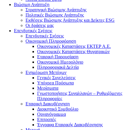
Βιώσιμη Ανάπτυξη
Στρατηγική Βιώσιμης Ανάπτυξης
Πολιτικές Βιώσιμης Ανάπτυξης
Εκθέσεις Βιώσιμης Ανάπτυξης και Δείκτες ESG
Οι δράσεις μας
Επενδυτικές Σχέσεις
Επενδυτικές Σχέσεις
Οικονομική Πληροφόρηση
Οικονομικές Καταστάσεις ΕΚΤΕΡ Α.Ε.
Οικονομικές Καταστάσεις Θυγατρικών
Εταιρική Παρουσίαση
Οικονομικό Ημερολόγιο
Πληροφοριακά Δελτία
Ενημέρωση Μετόχων
Γενικές Συνελεύσεις
Υπόχρεα Πρόσωπα
Μερίσματα
Γνωστοποιήσεις Συναλλαγών – Ρυθμιζόμενες
Πληροφορίες
Εταιρική Διακυβέρνηση
Διοικητικό Συμβούλιο
Οργανόγραμμα
Επιτροπές
Έγγραφα Εταιρικής Διακυβέρνησης
Μετοχή