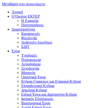
Μετάβαση στο περιεχόμενο
Αρχική
Ο Όμιλος ΕΚΤΕΡ
H Εταιρεία
Πιστοποιήσεις
Δραστηριότητα
Κατασκευές
Φιλοξενία
Ανάπτυξη Ακινήτων
ΣΔΙΤ
Έργα
Υποδομές
Νοσοκομεία
Αεροδρόμια
Ξενοδοχεία
Μουσεία
Οικιστικά Έργα
Κτήρια Γραφείων και Εταιρικά Κτήρια
Εκπαιδευτικά Κτήρια
Δημόσια Κτήρια
Ειδικά Έργα και Διατηρητέα Κτήρια
Ιατρικός Εξοπλισμός
Βιομηχανικά Έργα
Λοιπά Ειδικά Έργα