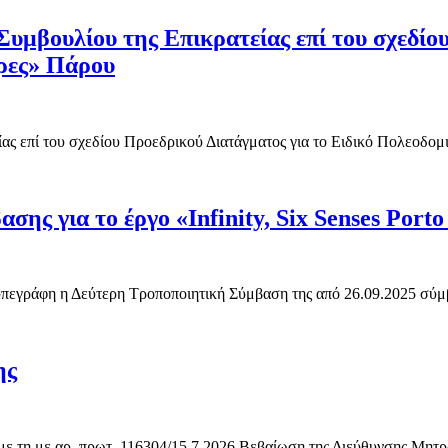
υμβουλίου της Επικρατείας επί του σχεδίου
ρες» Πάρου
ς επί του σχεδίου Προεδρικού Διατάγματος για το Ειδικό Πολεοδομι
ς για το έργο «Infinity, Six Senses Porto
 υπεγράφη η Δεύτερη Τροποποιητική Σύμβαση της από 26.09.2025 σύμβ
ης
 με τη με αρ. πρωτ. 116304/15.7.2026 Βεβαίωση της Διεύθυνσης Μητ