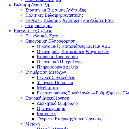
Βιώσιμη Ανάπτυξη
Στρατηγική Βιώσιμης Ανάπτυξης
Πολιτικές Βιώσιμης Ανάπτυξης
Εκθέσεις Βιώσιμης Ανάπτυξης και Δείκτες ESG
Οι δράσεις μας
Επενδυτικές Σχέσεις
Επενδυτικές Σχέσεις
Οικονομική Πληροφόρηση
Οικονομικές Καταστάσεις ΕΚΤΕΡ Α.Ε.
Οικονομικές Καταστάσεις Θυγατρικών
Εταιρική Παρουσίαση
Οικονομικό Ημερολόγιο
Πληροφοριακά Δελτία
Ενημέρωση Μετόχων
Γενικές Συνελεύσεις
Υπόχρεα Πρόσωπα
Μερίσματα
Γνωστοποιήσεις Συναλλαγών – Ρυθμιζόμενες Πλ
Εταιρική Διακυβέρνηση
Διοικητικό Συμβούλιο
Οργανόγραμμα
Επιτροπές
Έγγραφα Εταιρικής Διακυβέρνησης
Μετοχή