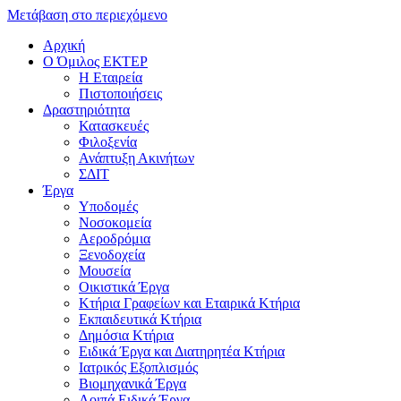
Μετάβαση στο περιεχόμενο
Αρχική
Ο Όμιλος ΕΚΤΕΡ
H Εταιρεία
Πιστοποιήσεις
Δραστηριότητα
Κατασκευές
Φιλοξενία
Ανάπτυξη Ακινήτων
ΣΔΙΤ
Έργα
Υποδομές
Νοσοκομεία
Αεροδρόμια
Ξενοδοχεία
Μουσεία
Οικιστικά Έργα
Κτήρια Γραφείων και Εταιρικά Κτήρια
Εκπαιδευτικά Κτήρια
Δημόσια Κτήρια
Ειδικά Έργα και Διατηρητέα Κτήρια
Ιατρικός Εξοπλισμός
Βιομηχανικά Έργα
Λοιπά Ειδικά Έργα