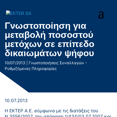
Μετάβαση
στο
περιεχόμενο
Γνωστοποίηση για
μεταβολή ποσοστού
μετόχων σε επίπεδο
δικαιωμάτων ψήφου
10/07/2013
|
Γνωστοποιήσεις Συναλλαγών -
Ρυθμιζόμενες Πληροφορίες
10.07.2013
Η ΕΚΤΕΡ Α.Ε. σύμφωνα με τις διατάξεις του
Ν.3556/2007, την απόφαση 1/434/03.07.2007 και