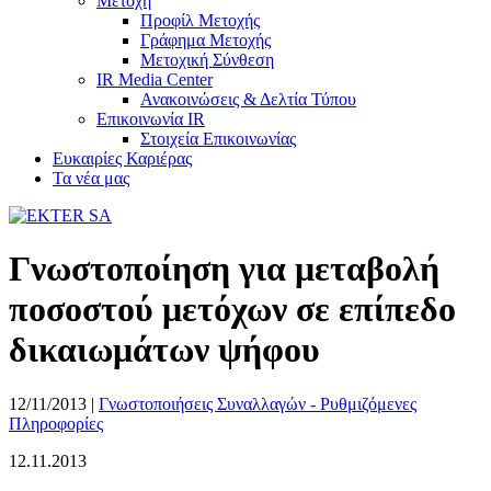
Μετοχή
Προφίλ Μετοχής
Γράφημα Μετοχής
Μετοχική Σύνθεση
IR Media Center
Ανακοινώσεις & Δελτία Τύπου
Επικοινωνία IR
Στοιχεία Επικοινωνίας
Ευκαιρίες Καριέρας
Τα νέα μας
Γνωστοποίηση για μεταβολή
ποσοστού μετόχων σε επίπεδο
δικαιωμάτων ψήφου
12/11/2013
|
Γνωστοποιήσεις Συναλλαγών - Ρυθμιζόμενες
Πληροφορίες
12.11.2013