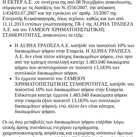
Η ΕΚΤΕΡ Α.Ε. ,σε συνέχεια της από 08 Νοεμβρίου ανακοίνωσης,
σύμφωνα με τις διατάξεις του Ν.3556/2007, την απόφαση
1/434/03.07.2007 και την εγκύκλιο υπ’ αριθμ. 33/2007 της
Επιτροπής Κεφαλαιαγοράς, όπως ισχύουν, καθώς και των από
11.11.2013 εντύπων γνωστοποίησης TR-1 της ALPHA ΤΡΑΠΕΖΑ
Α.Ε. και του ΤΑΜΕΙΟΥ ΧΡΗΜΑΤΟΠΙΣΤΩΤΙΚΗΣ
ΣΤΑΘΕΡΟΤΗΤΑΣ, ανακοινώνει τα εξής:
Η ALPHA ΤΡΑΠΕΖΑ Α.Ε. κατήλθε του ποσοστού 10% των
δικαιωμάτων ψήφου στην Εταιρεία. Η ALPHA ΤΡΑΠΕΖΑ
Α.Ε. δεν είναι πλέον κάτοχος δικαιωμάτων ψήφου, ενώ πριν
από την κρίσιμη συναλλαγή κατείχε 1.483.040 δικαιώματα
ψήφου που αντιστοιχούσαν σε ποσοστό 13,183% των
συνολικών δικαιωμάτων ψήφου.
Το έμμεσο ποσοστό του ΤΑΜΕΙΟΥ
ΧΡΗΜΑΤΟΠΙΣΤΩΤΙΚΗΣ ΣΤΑΘΕΡΟΤΗΤΑΣ, κατήλθε του
ποσοστού 10% των δικαιωμάτων ψήφου στην Εταιρεία.
Ειδικότερα κατείχε έμμεσα 1.483.040 δικαιώματα ψήφου
στην εταιρεία (ήτοι ποσοστό 13,183% των συνολικών
δικαιωμάτων ψήφου), ενώ πλέον δεν είναι κάτοχος
δικαιωμάτων ψήφου.
Οι ως άνω μεταβολές των δικαιωμάτων ψήφου επήλθαν λόγω
ολικής άρσης συστάσεως ενεχύρου εμπράγματης
χρηματοοικονομικής ασφάλειας και εκχώρησης ισόποσων άμεσων