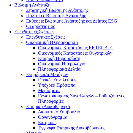
Βιώσιμη Ανάπτυξη
Στρατηγική Βιώσιμης Ανάπτυξης
Πολιτικές Βιώσιμης Ανάπτυξης
Εκθέσεις Βιώσιμης Ανάπτυξης και Δείκτες ESG
Οι δράσεις μας
Επενδυτικές Σχέσεις
Επενδυτικές Σχέσεις
Οικονομική Πληροφόρηση
Οικονομικές Καταστάσεις ΕΚΤΕΡ Α.Ε.
Οικονομικές Καταστάσεις Θυγατρικών
Εταιρική Παρουσίαση
Οικονομικό Ημερολόγιο
Πληροφοριακά Δελτία
Ενημέρωση Μετόχων
Γενικές Συνελεύσεις
Υπόχρεα Πρόσωπα
Μερίσματα
Γνωστοποιήσεις Συναλλαγών – Ρυθμιζόμενες
Πληροφορίες
Εταιρική Διακυβέρνηση
Διοικητικό Συμβούλιο
Οργανόγραμμα
Επιτροπές
Έγγραφα Εταιρικής Διακυβέρνησης