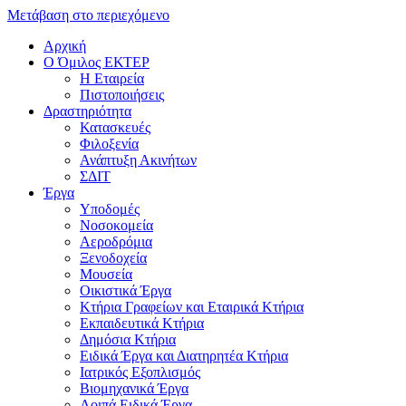
Μετάβαση στο περιεχόμενο
Αρχική
Ο Όμιλος ΕΚΤΕΡ
H Εταιρεία
Πιστοποιήσεις
Δραστηριότητα
Κατασκευές
Φιλοξενία
Ανάπτυξη Ακινήτων
ΣΔΙΤ
Έργα
Υποδομές
Νοσοκομεία
Αεροδρόμια
Ξενοδοχεία
Μουσεία
Οικιστικά Έργα
Κτήρια Γραφείων και Εταιρικά Κτήρια
Εκπαιδευτικά Κτήρια
Δημόσια Κτήρια
Ειδικά Έργα και Διατηρητέα Κτήρια
Ιατρικός Εξοπλισμός
Βιομηχανικά Έργα
Λοιπά Ειδικά Έργα