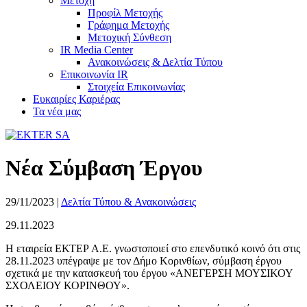
Μετοχή
Προφίλ Μετοχής
Γράφημα Μετοχής
Μετοχική Σύνθεση
IR Media Center
Ανακοινώσεις & Δελτία Τύπου
Επικοινωνία IR
Στοιχεία Επικοινωνίας
Ευκαιρίες Καριέρας
Τα νέα μας
Νέα Σύμβαση Έργου
29/11/2023
|
Δελτία Τύπου & Ανακοινώσεις
29.11.2023
Η εταιρεία ΕΚΤΕΡ Α.Ε. γνωστοποιεί στο επενδυτικό κοινό ότι στις
28.11.2023 υπέγραψε με τον Δήμο Κορινθίων, σύμβαση έργου
σχετικά με την κατασκευή του έργου «ΑΝΕΓΕΡΣΗ ΜΟΥΣΙΚΟΥ
ΣΧΟΛΕΙΟΥ ΚΟΡΙΝΘΟΥ».