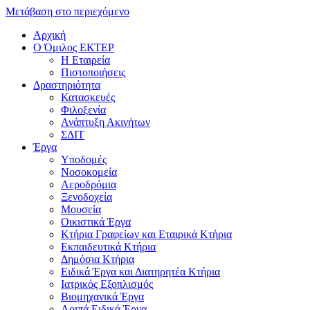
Μετάβαση στο περιεχόμενο
Αρχική
Ο Όμιλος ΕΚΤΕΡ
H Εταιρεία
Πιστοποιήσεις
Δραστηριότητα
Κατασκευές
Φιλοξενία
Ανάπτυξη Ακινήτων
ΣΔΙΤ
Έργα
Υποδομές
Νοσοκομεία
Αεροδρόμια
Ξενοδοχεία
Μουσεία
Οικιστικά Έργα
Κτήρια Γραφείων και Εταιρικά Κτήρια
Εκπαιδευτικά Κτήρια
Δημόσια Κτήρια
Ειδικά Έργα και Διατηρητέα Κτήρια
Ιατρικός Εξοπλισμός
Βιομηχανικά Έργα
Λοιπά Ειδικά Έργα