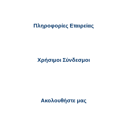
Πληροφορίες Εταιρείας
ekter@ekter.gr
210 32 59 700
Χρήσιμοι Σύνδεσμοι
Όροι Χρήσης
Πολιτική για τα Cookies
Προστασία Προσωπικών Δεδομένων
Υποβολή Αναφοράς – Whistleblowing
Ακολουθήστε μας