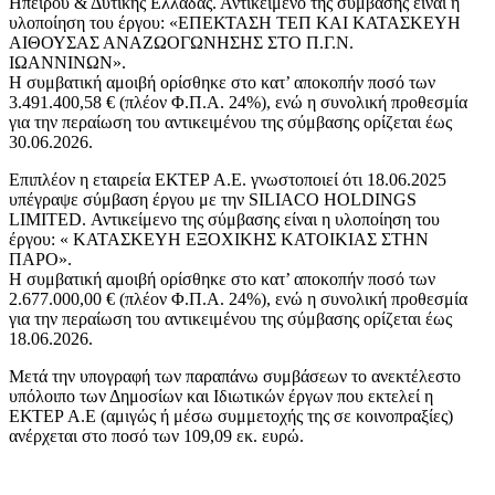
Ηπείρου & Δυτικής Ελλάδας. Αντικείμενο της σύμβασης είναι η
υλοποίηση του έργου: «ΕΠΕΚΤΑΣΗ ΤΕΠ ΚΑΙ ΚΑΤΑΣΚΕΥΗ
ΑΙΘΟΥΣΑΣ ΑΝΑΖΩΟΓΩΝΗΣΗΣ ΣΤΟ Π.Γ.Ν.
ΙΩΑΝΝΙΝΩΝ».
Η συμβατική αμοιβή ορίσθηκε στο κατ’ αποκοπήν ποσό των
3.491.400,58 € (πλέον Φ.Π.Α. 24%), ενώ η συνολική προθεσμία
για την περαίωση του αντικειμένου της σύμβασης ορίζεται έως
30.06.2026.
Επιπλέον η εταιρεία ΕΚΤΕΡ Α.Ε. γνωστοποιεί ότι 18.06.2025
υπέγραψε σύμβαση έργου με την SILIACO HOLDINGS
LIMITED. Αντικείμενο της σύμβασης είναι η υλοποίηση του
έργου: « ΚΑΤΑΣΚΕΥΗ ΕΞΟΧΙΚΗΣ ΚΑΤΟΙΚΙΑΣ ΣΤΗΝ
ΠΑΡΟ».
Η συμβατική αμοιβή ορίσθηκε στο κατ’ αποκοπήν ποσό των
2.677.000,00 € (πλέον Φ.Π.Α. 24%), ενώ η συνολική προθεσμία
για την περαίωση του αντικειμένου της σύμβασης ορίζεται έως
18.06.2026.
Μετά την υπογραφή των παραπάνω συμβάσεων το ανεκτέλεστο
υπόλοιπο των Δημοσίων και Ιδιωτικών έργων που εκτελεί η
ΕΚΤΕΡ Α.Ε (αμιγώς ή μέσω συμμετοχής της σε κοινοπραξίες)
ανέρχεται στο ποσό των 109,09 εκ. ευρώ.