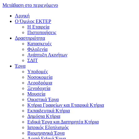
Μετάβαση στο περιεχόμενο
Αρχική
Ο Όμιλος ΕΚΤΕΡ
H Εταιρεία
Πιστοποιήσεις
Δραστηριότητα
Κατασκευές
Φιλοξενία
Ανάπτυξη Ακινήτων
ΣΔΙΤ
Έργα
Υποδομές
Νοσοκομεία
Αεροδρόμια
Ξενοδοχεία
Μουσεία
Οικιστικά Έργα
Κτήρια Γραφείων και Εταιρικά Κτήρια
Εκπαιδευτικά Κτήρια
Δημόσια Κτήρια
Ειδικά Έργα και Διατηρητέα Κτήρια
Ιατρικός Εξοπλισμός
Βιομηχανικά Έργα
Λοιπά Ειδικά Έργα