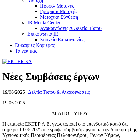
Μετοχή
Προφίλ Μετοχής
Γράφημα Μετοχής
Μετοχική Σύνθεση
IR Media Center
Ανακοινώσεις & Δελτία Τύπου
Επικοινωνία IR
Στοιχεία Επικοινωνίας
Ευκαιρίες Καριέρας
Τα νέα μας
Νέες Συμβάσεις έργων
19/06/2025
|
Δελτία Τύπου & Ανακοινώσεις
19.06.2025
ΔΕΛΤΙΟ ΤΥΠΟΥ
Η εταιρεία ΕΚΤΕΡ Α.Ε. γνωστοποιεί στο επενδυτικό κοινό ότι
σήμερα 19.06.2025 υπέγραψε σύμβαση έργου με την Διοίκηση 6ης
Υγειονομικής Περιφέρειας Πελοποννήσου, Ιόνιων Νήσων,