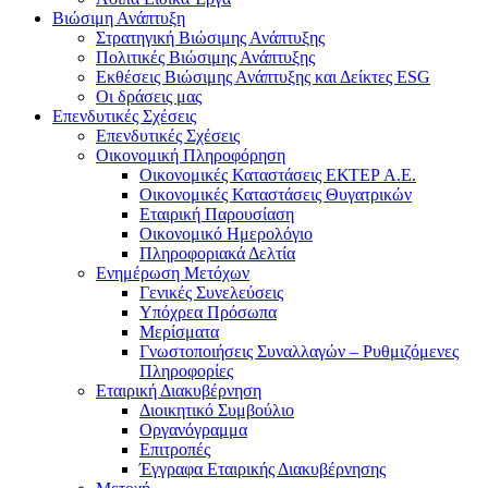
Βιώσιμη Ανάπτυξη
Στρατηγική Βιώσιμης Ανάπτυξης
Πολιτικές Βιώσιμης Ανάπτυξης
Εκθέσεις Βιώσιμης Ανάπτυξης και Δείκτες ESG
Οι δράσεις μας
Επενδυτικές Σχέσεις
Επενδυτικές Σχέσεις
Οικονομική Πληροφόρηση
Οικονομικές Καταστάσεις ΕΚΤΕΡ Α.Ε.
Οικονομικές Καταστάσεις Θυγατρικών
Εταιρική Παρουσίαση
Οικονομικό Ημερολόγιο
Πληροφοριακά Δελτία
Ενημέρωση Μετόχων
Γενικές Συνελεύσεις
Υπόχρεα Πρόσωπα
Μερίσματα
Γνωστοποιήσεις Συναλλαγών – Ρυθμιζόμενες
Πληροφορίες
Εταιρική Διακυβέρνηση
Διοικητικό Συμβούλιο
Οργανόγραμμα
Επιτροπές
Έγγραφα Εταιρικής Διακυβέρνησης