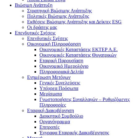
Βιώσιμη Ανάπτυξη
Στρατηγική Βιώσιμης Ανάπτυξης
Πολιτικές Βιώσιμης Ανάπτυξης
Εκθέσεις Βιώσιμης Ανάπτυξης και Δείκτες ESG
Οι δράσεις μας
Επενδυτικές Σχέσεις
Επενδυτικές Σχέσεις
Οικονομική Πληροφόρηση
Οικονομικές Καταστάσεις ΕΚΤΕΡ Α.Ε.
Οικονομικές Καταστάσεις Θυγατρικών
Εταιρική Παρουσίαση
Οικονομικό Ημερολόγιο
Πληροφοριακά Δελτία
Ενημέρωση Μετόχων
Γενικές Συνελεύσεις
Υπόχρεα Πρόσωπα
Μερίσματα
Γνωστοποιήσεις Συναλλαγών – Ρυθμιζόμενες
Πληροφορίες
Εταιρική Διακυβέρνηση
Διοικητικό Συμβούλιο
Οργανόγραμμα
Επιτροπές
Έγγραφα Εταιρικής Διακυβέρνησης