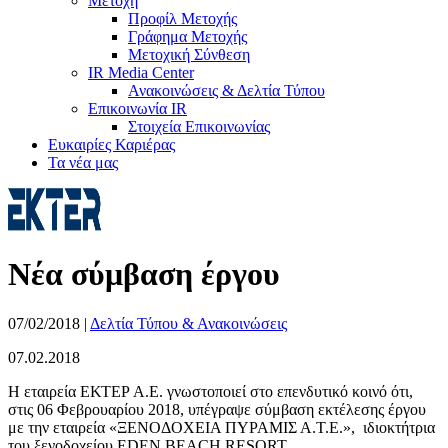
Μετοχή
Προφίλ Μετοχής
Γράφημα Μετοχής
Μετοχική Σύνθεση
IR Media Center
Ανακοινώσεις & Δελτία Τύπου
Επικοινωνία IR
Στοιχεία Επικοινωνίας
Ευκαιρίες Καριέρας
Τα νέα μας
Νέα σύμβαση έργου
07/02/2018
|
Δελτία Τύπου & Ανακοινώσεις
07.02.2018
Η εταιρεία ΕΚΤΕΡ Α.Ε. γνωστοποιεί στο επενδυτικό κοινό ότι,
στις 06 Φεβρουαρίου 2018, υπέγραψε σύμβαση εκτέλεσης έργου
με την εταιρεία «ΞΕΝΟΔΟΧΕΙΑ ΠΥΡΑΜΙΣ Α.Τ.Ε.», ιδιοκτήτρια
του ξενοδοχείου EDEN BEACH RESORT.