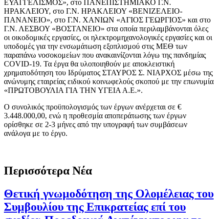
ΕΥΑΓΓΕΛΙΣΜΟΣ», στο ΠΑΝΕΠΙΣΤΗΜΙΑΚΟ Γ.Ν.
ΗΡΑΚΛΕΙΟΥ, στο Γ.Ν. ΗΡΑΚΛΕΙΟΥ «ΒΕΝΙΖΕΛΕΙΟ-
ΠΑΝΑΝΕΙΟ», στο Γ.Ν. ΧΑΝΙΩΝ «ΑΓΙΟΣ ΓΕΩΡΓΙΟΣ» και στο
Γ.Ν. ΛΕΣΒΟΥ «ΒΟΣΤΑΝΕΙΟ» στα οποία περιλαμβάνονται όλες
οι οικοδομικές εργασίες, οι ηλεκτρομηχανολογικές εργασίες και οι
υποδομές για την ενσωμάτωση εξοπλισμού στις ΜΕΘ των
παραπάνω νοσοκομείων που ανακαινίζονται λόγω της πανδημίας
COVID-19. Τα έργα θα υλοποιηθούν με αποκλειστική
χρηματοδότηση του Ιδρύματος ΣΤΑΥΡΟΣ Σ. ΝΙΑΡΧΟΣ μέσω της
ανώνυμης εταιρείας ειδικού κοινωφελούς σκοπού με την επωνυμία
«ΠΡΩΤΟΒΟΥΛΙΑ ΓΙΑ ΤΗΝ ΥΓΕΙΑ Α.Ε.».
Ο συνολικός προϋπολογισμός των έργων ανέρχεται σε €
3.448.000,00, ενώ η προθεσμία αποπεράτωσης των έργων
ορίσθηκε σε 2-3 μήνες από την υπογραφή των συμβάσεων
ανάλογα με το έργο.
Περισσότερα Νέα
Θετική γνωμοδότηση της Ολομέλειας του
Συμβουλίου της Επικρατείας επί του