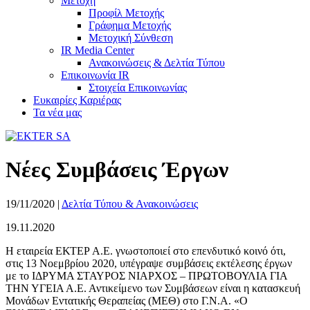
Μετοχή
Προφίλ Μετοχής
Γράφημα Μετοχής
Μετοχική Σύνθεση
IR Media Center
Ανακοινώσεις & Δελτία Τύπου
Επικοινωνία IR
Στοιχεία Επικοινωνίας
Ευκαιρίες Καριέρας
Τα νέα μας
Νέες Συμβάσεις Έργων
19/11/2020
|
Δελτία Τύπου & Ανακοινώσεις
19.11.2020
Η εταιρεία ΕΚΤΕΡ Α.Ε. γνωστοποιεί στο επενδυτικό κοινό ότι,
στις 13 Νοεμβρίου 2020, υπέγραψε συμβάσεις εκτέλεσης έργων
με το ΙΔΡΥΜΑ ΣΤΑΥΡΟΣ ΝΙΑΡΧΟΣ – ΠΡΩΤΟΒΟΥΛΙΑ ΓΙΑ
ΤΗΝ ΥΓΕΙΑ Α.Ε. Αντικείμενο των Συμβάσεων είναι η κατασκευή
Μονάδων Εντατικής Θεραπείας (ΜΕΘ) στο Γ.Ν.Α. «Ο