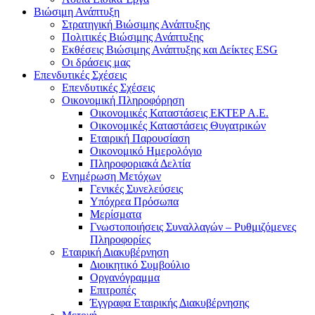
Βιώσιμη Ανάπτυξη
Στρατηγική Βιώσιμης Ανάπτυξης
Πολιτικές Βιώσιμης Ανάπτυξης
Εκθέσεις Βιώσιμης Ανάπτυξης και Δείκτες ESG
Οι δράσεις μας
Επενδυτικές Σχέσεις
Επενδυτικές Σχέσεις
Οικονομική Πληροφόρηση
Οικονομικές Καταστάσεις ΕΚΤΕΡ Α.Ε.
Οικονομικές Καταστάσεις Θυγατρικών
Εταιρική Παρουσίαση
Οικονομικό Ημερολόγιο
Πληροφοριακά Δελτία
Ενημέρωση Μετόχων
Γενικές Συνελεύσεις
Υπόχρεα Πρόσωπα
Μερίσματα
Γνωστοποιήσεις Συναλλαγών – Ρυθμιζόμενες
Πληροφορίες
Εταιρική Διακυβέρνηση
Διοικητικό Συμβούλιο
Οργανόγραμμα
Επιτροπές
Έγγραφα Εταιρικής Διακυβέρνησης