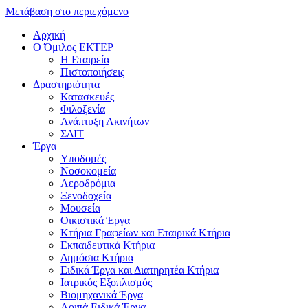
Μετάβαση στο περιεχόμενο
Αρχική
Ο Όμιλος ΕΚΤΕΡ
H Εταιρεία
Πιστοποιήσεις
Δραστηριότητα
Κατασκευές
Φιλοξενία
Ανάπτυξη Ακινήτων
ΣΔΙΤ
Έργα
Υποδομές
Νοσοκομεία
Αεροδρόμια
Ξενοδοχεία
Μουσεία
Οικιστικά Έργα
Κτήρια Γραφείων και Εταιρικά Κτήρια
Εκπαιδευτικά Κτήρια
Δημόσια Κτήρια
Ειδικά Έργα και Διατηρητέα Κτήρια
Ιατρικός Εξοπλισμός
Βιομηχανικά Έργα
Λοιπά Ειδικά Έργα