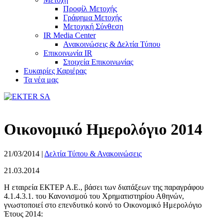
Προφίλ Μετοχής
Γράφημα Μετοχής
Μετοχική Σύνθεση
IR Media Center
Ανακοινώσεις & Δελτία Τύπου
Επικοινωνία IR
Στοιχεία Επικοινωνίας
Ευκαιρίες Καριέρας
Τα νέα μας
Οικονομικό Ημερολόγιο 2014
21/03/2014
|
Δελτία Τύπου & Ανακοινώσεις
21.03.2014
Η εταιρεία ΕΚΤΕΡ Α.Ε., βάσει των διατάξεων της παραγράφου
4.1.4.3.1. του Κανονισμού του Χρηματιστηρίου Αθηνών,
γνωστοποιεί στο επενδυτικό κοινό το Οικονομικό Ημερολόγιο
Έτους 2014: