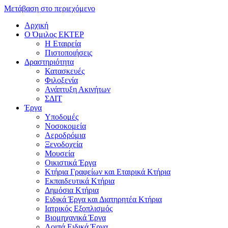
Μετάβαση στο περιεχόμενο
Αρχική
Ο Όμιλος ΕΚΤΕΡ
H Εταιρεία
Πιστοποιήσεις
Δραστηριότητα
Κατασκευές
Φιλοξενία
Ανάπτυξη Ακινήτων
ΣΔΙΤ
Έργα
Υποδομές
Νοσοκομεία
Αεροδρόμια
Ξενοδοχεία
Μουσεία
Οικιστικά Έργα
Κτήρια Γραφείων και Εταιρικά Κτήρια
Εκπαιδευτικά Κτήρια
Δημόσια Κτήρια
Ειδικά Έργα και Διατηρητέα Κτήρια
Ιατρικός Εξοπλισμός
Βιομηχανικά Έργα
Λοιπά Ειδικά Έργα