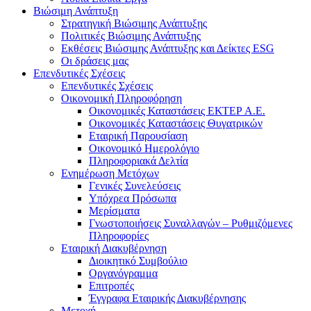
Βιώσιμη Ανάπτυξη
Στρατηγική Βιώσιμης Ανάπτυξης
Πολιτικές Βιώσιμης Ανάπτυξης
Εκθέσεις Βιώσιμης Ανάπτυξης και Δείκτες ESG
Οι δράσεις μας
Επενδυτικές Σχέσεις
Επενδυτικές Σχέσεις
Οικονομική Πληροφόρηση
Οικονομικές Καταστάσεις ΕΚΤΕΡ Α.Ε.
Οικονομικές Καταστάσεις Θυγατρικών
Εταιρική Παρουσίαση
Οικονομικό Ημερολόγιο
Πληροφοριακά Δελτία
Ενημέρωση Μετόχων
Γενικές Συνελεύσεις
Υπόχρεα Πρόσωπα
Μερίσματα
Γνωστοποιήσεις Συναλλαγών – Ρυθμιζόμενες
Πληροφορίες
Εταιρική Διακυβέρνηση
Διοικητικό Συμβούλιο
Οργανόγραμμα
Επιτροπές
Έγγραφα Εταιρικής Διακυβέρνησης
Μετοχή