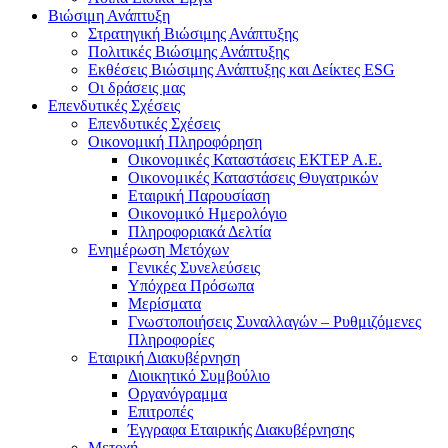
Βιώσιμη Ανάπτυξη
Στρατηγική Βιώσιμης Ανάπτυξης
Πολιτικές Βιώσιμης Ανάπτυξης
Εκθέσεις Βιώσιμης Ανάπτυξης και Δείκτες ESG
Οι δράσεις μας
Επενδυτικές Σχέσεις
Επενδυτικές Σχέσεις
Οικονομική Πληροφόρηση
Οικονομικές Καταστάσεις ΕΚΤΕΡ Α.Ε.
Οικονομικές Καταστάσεις Θυγατρικών
Εταιρική Παρουσίαση
Οικονομικό Ημερολόγιο
Πληροφοριακά Δελτία
Ενημέρωση Μετόχων
Γενικές Συνελεύσεις
Υπόχρεα Πρόσωπα
Μερίσματα
Γνωστοποιήσεις Συναλλαγών – Ρυθμιζόμενες
Πληροφορίες
Εταιρική Διακυβέρνηση
Διοικητικό Συμβούλιο
Οργανόγραμμα
Επιτροπές
Έγγραφα Εταιρικής Διακυβέρνησης
Μετοχή