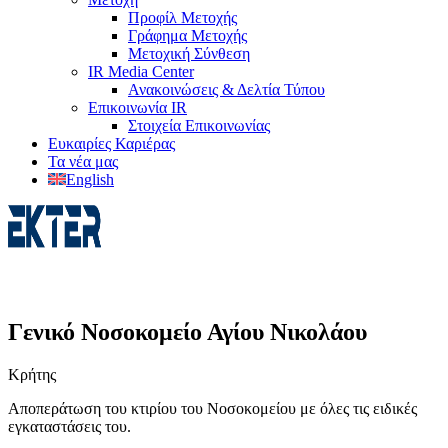
Προφίλ Μετοχής
Γράφημα Μετοχής
Μετοχική Σύνθεση
IR Media Center
Ανακοινώσεις & Δελτία Τύπου
Επικοινωνία IR
Στοιχεία Επικοινωνίας
Ευκαιρίες Καριέρας
Τα νέα μας
English
Γενικό Νοσοκομείο Αγίου Νικολάου
Κρήτης
Αποπεράτωση του κτιρίου του Νοσοκομείου με όλες τις ειδικές
εγκαταστάσεις του.