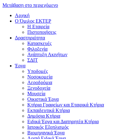
Μετάβαση στο περιεχόμενο
Αρχική
Ο Όμιλος ΕΚΤΕΡ
H Εταιρεία
Πιστοποιήσεις
Δραστηριότητα
Κατασκευές
Φιλοξενία
Ανάπτυξη Ακινήτων
ΣΔΙΤ
Έργα
Υποδομές
Νοσοκομεία
Αεροδρόμια
Ξενοδοχεία
Μουσεία
Οικιστικά Έργα
Κτήρια Γραφείων και Εταιρικά Κτήρια
Εκπαιδευτικά Κτήρια
Δημόσια Κτήρια
Ειδικά Έργα και Διατηρητέα Κτήρια
Ιατρικός Εξοπλισμός
Βιομηχανικά Έργα
Λοιπά Ειδικά Έργα