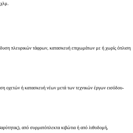
 χλμ.
νδυση πλευρικών τάφρων, κατασκευή επιχωμάτων με ή χωρίς όπλιση
αση οχετών ή κατασκευή νέων μετά των τεχνικών έργων εισόδου-
βαρύτητας), από συρματόπλεκτα κιβώτια ή από λιθοδομή,