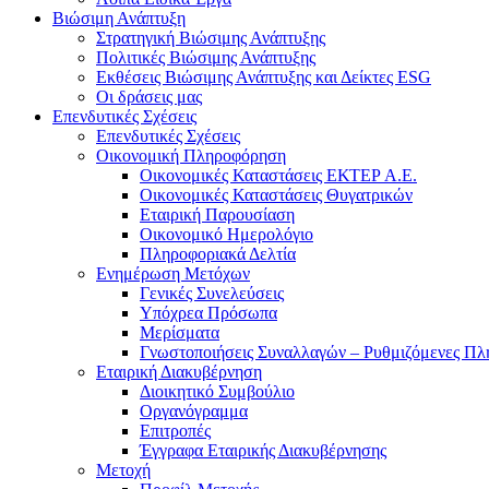
Βιώσιμη Ανάπτυξη
Στρατηγική Βιώσιμης Ανάπτυξης
Πολιτικές Βιώσιμης Ανάπτυξης
Εκθέσεις Βιώσιμης Ανάπτυξης και Δείκτες ESG
Οι δράσεις μας
Επενδυτικές Σχέσεις
Επενδυτικές Σχέσεις
Οικονομική Πληροφόρηση
Οικονομικές Καταστάσεις ΕΚΤΕΡ Α.Ε.
Οικονομικές Καταστάσεις Θυγατρικών
Εταιρική Παρουσίαση
Οικονομικό Ημερολόγιο
Πληροφοριακά Δελτία
Ενημέρωση Μετόχων
Γενικές Συνελεύσεις
Υπόχρεα Πρόσωπα
Μερίσματα
Γνωστοποιήσεις Συναλλαγών – Ρυθμιζόμενες Πλ
Εταιρική Διακυβέρνηση
Διοικητικό Συμβούλιο
Οργανόγραμμα
Επιτροπές
Έγγραφα Εταιρικής Διακυβέρνησης
Μετοχή