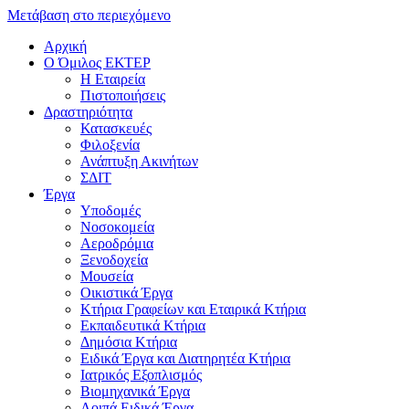
Μετάβαση στο περιεχόμενο
Αρχική
Ο Όμιλος ΕΚΤΕΡ
H Εταιρεία
Πιστοποιήσεις
Δραστηριότητα
Κατασκευές
Φιλοξενία
Ανάπτυξη Ακινήτων
ΣΔΙΤ
Έργα
Υποδομές
Νοσοκομεία
Αεροδρόμια
Ξενοδοχεία
Μουσεία
Οικιστικά Έργα
Κτήρια Γραφείων και Εταιρικά Κτήρια
Εκπαιδευτικά Κτήρια
Δημόσια Κτήρια
Ειδικά Έργα και Διατηρητέα Κτήρια
Ιατρικός Εξοπλισμός
Βιομηχανικά Έργα
Λοιπά Ειδικά Έργα