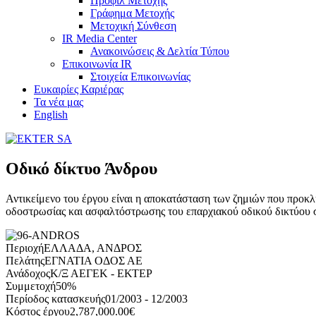
Προφίλ Μετοχής
Γράφημα Μετοχής
Μετοχική Σύνθεση
IR Media Center
Ανακοινώσεις & Δελτία Τύπου
Επικοινωνία IR
Στοιχεία Επικοινωνίας
Ευκαιρίες Καριέρας
Τα νέα μας
English
​Οδικό δίκτυο Άνδρου
Αντικείμενο του έργου είναι η αποκατάσταση των ζημιών που προκλή
οδοστρωσίας και ασφαλτόστρωσης του επαρχιακού οδικού δικτύου σ
Περιοχή
ΕΛΛΑΔΑ, ΑΝΔΡΟΣ
Πελάτης
ΕΓΝΑΤΙΑ ΟΔΟΣ ΑΕ
Ανάδοχος
Κ/Ξ ΑΕΓΕΚ - ΕΚΤΕΡ
Συμμετοχή
50%
Περίοδος κατασκευής
01/2003 - 12/2003
Κόστος έργου
2,787,000.00€