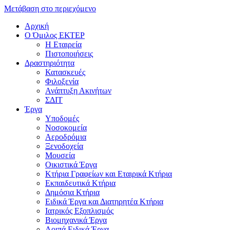
Μετάβαση στο περιεχόμενο
Αρχική
Ο Όμιλος ΕΚΤΕΡ
H Εταιρεία
Πιστοποιήσεις
Δραστηριότητα
Κατασκευές
Φιλοξενία
Ανάπτυξη Ακινήτων
ΣΔΙΤ
Έργα
Υποδομές
Νοσοκομεία
Αεροδρόμια
Ξενοδοχεία
Μουσεία
Οικιστικά Έργα
Κτήρια Γραφείων και Εταιρικά Κτήρια
Εκπαιδευτικά Κτήρια
Δημόσια Κτήρια
Ειδικά Έργα και Διατηρητέα Κτήρια
Ιατρικός Εξοπλισμός
Βιομηχανικά Έργα
Λοιπά Ειδικά Έργα