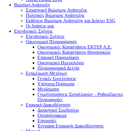
Βιώσιμη Ανάπτυξη
Στρατηγική Βιώσιμης Ανάπτυξης
Πολιτικές Βιώσιμης Ανάπτυξης
Εκθέσεις Βιώσιμης Ανάπτυξης και Δείκτες ESG
Οι δράσεις μας
Επενδυτικές Σχέσεις
Επενδυτικές Σχέσεις
Οικονομική Πληροφόρηση
Οικονομικές Καταστάσεις ΕΚΤΕΡ Α.Ε.
Οικονομικές Καταστάσεις Θυγατρικών
Εταιρική Παρουσίαση
Οικονομικό Ημερολόγιο
Πληροφοριακά Δελτία
Ενημέρωση Μετόχων
Γενικές Συνελεύσεις
Υπόχρεα Πρόσωπα
Μερίσματα
Γνωστοποιήσεις Συναλλαγών – Ρυθμιζόμενες
Πληροφορίες
Εταιρική Διακυβέρνηση
Διοικητικό Συμβούλιο
Οργανόγραμμα
Επιτροπές
Έγγραφα Εταιρικής Διακυβέρνησης