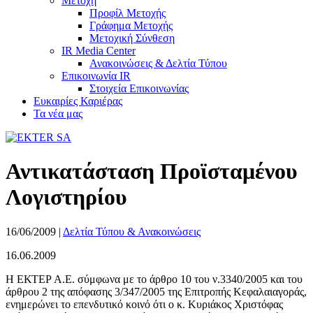
Μετοχή
Προφίλ Μετοχής
Γράφημα Μετοχής
Μετοχική Σύνθεση
IR Media Center
Ανακοινώσεις & Δελτία Τύπου
Επικοινωνία IR
Στοιχεία Επικοινωνίας
Ευκαιρίες Καριέρας
Τα νέα μας
Αντικατάσταση Προϊσταμένου
Λογιστηρίου
16/06/2009
|
Δελτία Τύπου & Ανακοινώσεις
16.06.2009
Η ΕΚΤΕΡ Α.Ε. σύμφωνα με το άρθρο 10 του ν.3340/2005 και του
άρθρου 2 της απόφασης 3/347/2005 της Επιτροπής Κεφαλαιαγοράς,
ενημερώνει το επενδυτικό κοινό ότι ο κ. Κυριάκος Χριστόφας