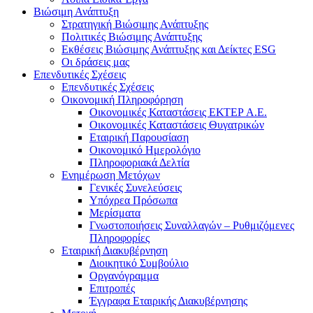
Βιώσιμη Ανάπτυξη
Στρατηγική Βιώσιμης Ανάπτυξης
Πολιτικές Βιώσιμης Ανάπτυξης
Εκθέσεις Βιώσιμης Ανάπτυξης και Δείκτες ESG
Οι δράσεις μας
Επενδυτικές Σχέσεις
Επενδυτικές Σχέσεις
Οικονομική Πληροφόρηση
Οικονομικές Καταστάσεις ΕΚΤΕΡ Α.Ε.
Οικονομικές Καταστάσεις Θυγατρικών
Εταιρική Παρουσίαση
Οικονομικό Ημερολόγιο
Πληροφοριακά Δελτία
Ενημέρωση Μετόχων
Γενικές Συνελεύσεις
Υπόχρεα Πρόσωπα
Μερίσματα
Γνωστοποιήσεις Συναλλαγών – Ρυθμιζόμενες
Πληροφορίες
Εταιρική Διακυβέρνηση
Διοικητικό Συμβούλιο
Οργανόγραμμα
Επιτροπές
Έγγραφα Εταιρικής Διακυβέρνησης