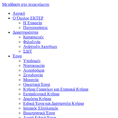
Μετάβαση στο περιεχόμενο
Αρχική
Ο Όμιλος ΕΚΤΕΡ
H Εταιρεία
Πιστοποιήσεις
Δραστηριότητα
Κατασκευές
Φιλοξενία
Ανάπτυξη Ακινήτων
ΣΔΙΤ
Έργα
Υποδομές
Νοσοκομεία
Αεροδρόμια
Ξενοδοχεία
Μουσεία
Οικιστικά Έργα
Κτήρια Γραφείων και Εταιρικά Κτήρια
Εκπαιδευτικά Κτήρια
Δημόσια Κτήρια
Ειδικά Έργα και Διατηρητέα Κτήρια
Ιατρικός Εξοπλισμός
Βιομηχανικά Έργα
Λοιπά Ειδικά Έργα