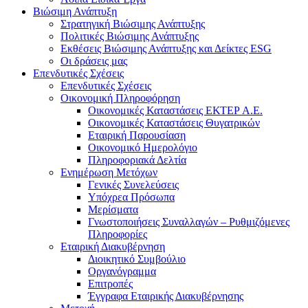
Βιώσιμη Ανάπτυξη
Στρατηγική Βιώσιμης Ανάπτυξης
Πολιτικές Βιώσιμης Ανάπτυξης
Εκθέσεις Βιώσιμης Ανάπτυξης και Δείκτες ESG
Οι δράσεις μας
Επενδυτικές Σχέσεις
Επενδυτικές Σχέσεις
Οικονομική Πληροφόρηση
Οικονομικές Καταστάσεις ΕΚΤΕΡ Α.Ε.
Οικονομικές Καταστάσεις Θυγατρικών
Εταιρική Παρουσίαση
Οικονομικό Ημερολόγιο
Πληροφοριακά Δελτία
Ενημέρωση Μετόχων
Γενικές Συνελεύσεις
Υπόχρεα Πρόσωπα
Μερίσματα
Γνωστοποιήσεις Συναλλαγών – Ρυθμιζόμενες
Πληροφορίες
Εταιρική Διακυβέρνηση
Διοικητικό Συμβούλιο
Οργανόγραμμα
Επιτροπές
Έγγραφα Εταιρικής Διακυβέρνησης