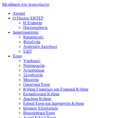
Μετάβαση στο περιεχόμενο
Αρχική
Ο Όμιλος ΕΚΤΕΡ
H Εταιρεία
Πιστοποιήσεις
Δραστηριότητα
Κατασκευές
Φιλοξενία
Ανάπτυξη Ακινήτων
ΣΔΙΤ
Έργα
Υποδομές
Νοσοκομεία
Αεροδρόμια
Ξενοδοχεία
Μουσεία
Οικιστικά Έργα
Κτήρια Γραφείων και Εταιρικά Κτήρια
Εκπαιδευτικά Κτήρια
Δημόσια Κτήρια
Ειδικά Έργα και Διατηρητέα Κτήρια
Ιατρικός Εξοπλισμός
Βιομηχανικά Έργα
Λοιπά Ειδικά Έργα