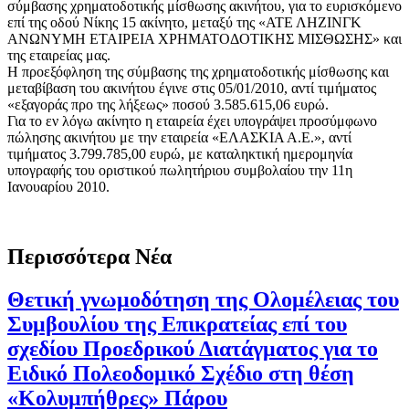
σύμβασης χρηματοδοτικής μίσθωσης ακινήτου, για το ευρισκόμενο
επί της οδού Νίκης 15 ακίνητο, μεταξύ της «ΑΤΕ ΛΗΖΙΝΓΚ
ΑΝΩΝΥΜΗ ΕΤΑΙΡΕΙΑ ΧΡΗΜΑΤΟΔΟΤΙΚΗΣ ΜΙΣΘΩΣΗΣ» και
της εταιρείας μας.
Η προεξόφληση της σύμβασης της χρηματοδοτικής μίσθωσης και
μεταβίβαση του ακινήτου έγινε στις 05/01/2010, αντί τιμήματος
«εξαγοράς προ της λήξεως» ποσού 3.585.615,06 ευρώ.
Για το εν λόγω ακίνητο η εταιρεία έχει υπογράψει προσύμφωνο
πώλησης ακινήτου με την εταιρεία «ΕΛΑΣΚΙΑ Α.Ε.», αντί
τιμήματος 3.799.785,00 ευρώ, με καταληκτική ημερομηνία
υπογραφής του οριστικού πωλητήριου συμβολαίου την 11η
Ιανουαρίου 2010.
Περισσότερα Νέα
Θετική γνωμοδότηση της Ολομέλειας του
Συμβουλίου της Επικρατείας επί του
σχεδίου Προεδρικού Διατάγματος για το
Ειδικό Πολεοδομικό Σχέδιο στη θέση
«Κολυμπήθρες» Πάρου