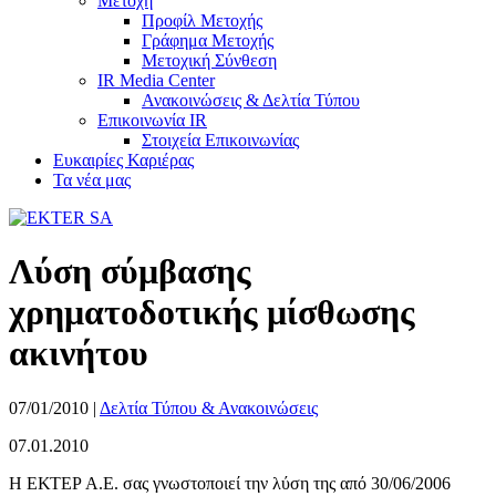
Μετοχή
Προφίλ Μετοχής
Γράφημα Μετοχής
Μετοχική Σύνθεση
IR Media Center
Ανακοινώσεις & Δελτία Τύπου
Επικοινωνία IR
Στοιχεία Επικοινωνίας
Ευκαιρίες Καριέρας
Τα νέα μας
Λύση σύμβασης
χρηματοδοτικής μίσθωσης
ακινήτου
07/01/2010
|
Δελτία Τύπου & Ανακοινώσεις
07.01.2010
Η ΕΚΤΕΡ Α.Ε. σας γνωστοποιεί την λύση της από 30/06/2006